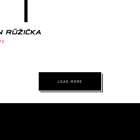
N RŮŽIČKA
ey
LOAD MORE