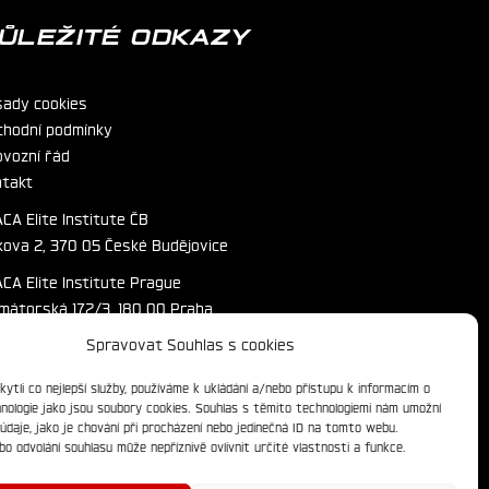
ŮLEŽITÉ ODKAZY
sady cookies
chodní podmínky
ovozní řád
ntakt
CA Elite Institute ČB
kova 2, 370 05 České Budějovice
CA Elite Institute Prague
imátorská 172/3, 180 00 Praha
Spravovat Souhlas s cookies
ytli co nejlepší služby, používáme k ukládání a/nebo přístupu k informacím o
chnologie jako jsou soubory cookies. Souhlas s těmito technologiemi nám umožní
údaje, jako je chování při procházení nebo jedinečná ID na tomto webu.
o odvolání souhlasu může nepříznivě ovlivnit určité vlastnosti a funkce.