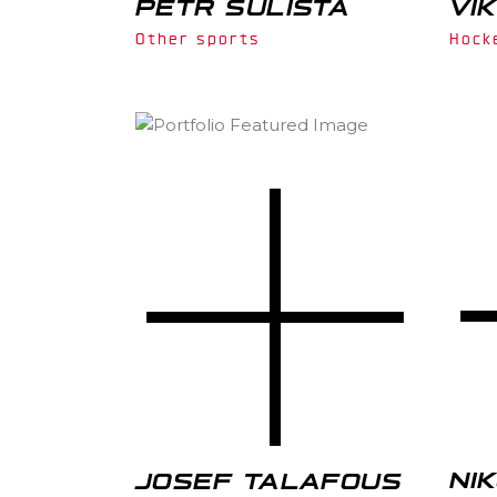
PETR ŠULISTA
VI
Other sports
Hock
NI
JOSEF TALAFOUS