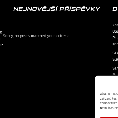
NEJNOVĚJŠÍ PŘÍSPĚVKY
D
Zá
Ob
ie
Sorry, no posts matched your criteria.
Pr
í
Ko
ké
STA
Su
STA
Pr
Abychom posk
zařízení, te
zpracovávat 
Nesouhlas neb