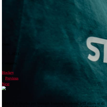
Date:
12. 5. 2023
Category:
Hockey
Previous
Next
STACA je zkratka pro Strength Training Academy, jejíž název se dá