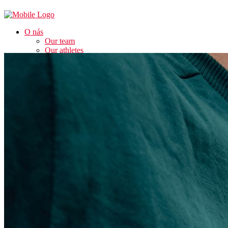
Info
O nás
Our team
Our athletes
Contact
Služby
Training for the public
Training for athletes
Internships and seminars for trainers