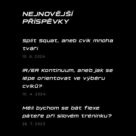
NEJNOVĚJŠÍ
PŘÍSPĚVKY
Split Squat, aneb cvik mnoha
tváří
10. 6. 2024
IR/ER Kontinuum, aneb jak se
lépe orientovat ve výběru
cviků?
10. 4. 2024
Měli bychom se bát flexe
páteře při silovém tréninku?
26. 7. 2023