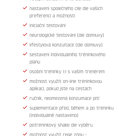
nastavení společného cíle dle vašich
preferencí a možností
iniciační testování
neurologické testování (dle domluvy)
lifestylová konzultace (dle domluvy)
sestavení individuálního tréninkového
plánu
osobní tréninky 1:1 s vaším trenérem
možnost využít on-line tréninkovou
aplikaci, pokud jste na cestách
ručník, neomezená konzumace pití
suplementace před, během a po tréninku
(individuálně nastaveno)
potréninkový shake dle výběru
možnost využít rege zónu -