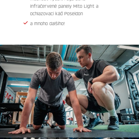
infračervené panely Mito Light a
ochlazovací káď Poseidon
a mnoho dalšího!