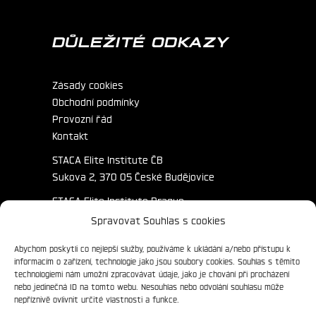
DŮLEŽITÉ ODKAZY
Zásady cookies
Obchodní podmínky
Provozní řád
Kontakt
STACA Elite Institute ČB
Sukova 2, 370 05 České Budějovice
STACA Elite Institute Prague
Primátorská 172/3, 180 00 Praha
Spravovat Souhlas s cookies
Abychom poskytli co nejlepší služby, používáme k ukládání a/nebo přístupu k
informacím o zařízení, technologie jako jsou soubory cookies. Souhlas s těmito
technologiemi nám umožní zpracovávat údaje, jako je chování při procházení
nebo jedinečná ID na tomto webu. Nesouhlas nebo odvolání souhlasu může
nepříznivě ovlivnit určité vlastnosti a funkce.