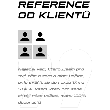
REFERENCE
OD KLIENTŮ
e chodím
Nejlepší věcí, kterou jsem pro
Mohu jen
 toho
své tělo a zdraví mohl udělat,
ACL klou
 začalo
bylo svěřit se do rukou týmu
mnou bude
,
STACA. Všem, kteří pro sebe
tak souk
avením
chtějí něco udělat, mohu 100%
nebyl něj
doporučit!
jsem s k
zůstal do