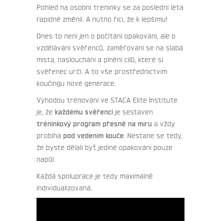
Pohled na osobní tréninky se za poslední léta
rapidně změnil. A nutno říci, že k lepšímu!
Dnes to není jen o počítání opakování, ale o
vzdělávání svěřenců, zaměřování se na slabá
místa, naslouchání a plnění cílů, které si
svěřenec určí. A to vše prostřednictvím
koučingu nové generace.
Výhodou trénování ve STACA Elite Institute
je, že
každému svěřenci
je sestaven
tréninkový program přesně na míru
a vždy
probíhá
pod vedením kouče
. Nestane se tedy,
že byste dělali byť jediné opakování pouze
napůl.
Každá spolupráce je tedy maximálně
individualizovaná.