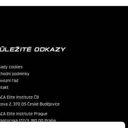
ŮLEŽITÉ ODKAZY
sady cookies
chodní podmínky
ovozní řád
ntakt
CA Elite Institute ČB
kova 2, 370 05 České Budějovice
CA Elite Institute Prague
imátorská 172/3, 180 00 Praha