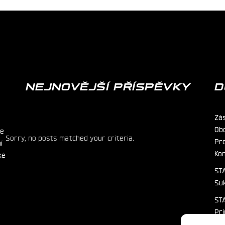
NEJNOVĚJŠÍ PŘÍSPĚVKY
D
Zá
Ob
ie
Sorry, no posts matched your criteria.
Pr
í
Ko
ké
STA
Su
STA
Pr