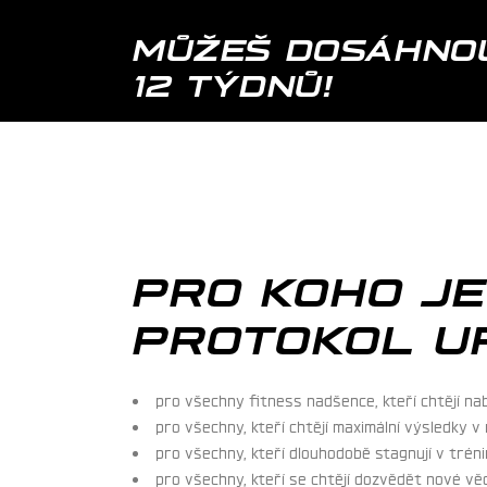
MŮŽEŠ DOSÁHNOU
12 TÝDNŮ!
PRO KOHO J
PROTOKOL U
pro všechny fitness nadšence, kteří chtějí na
pro všechny, kteří chtějí maximální výsledky v
pro všechny, kteří dlouhodobě stagnují v trén
pro všechny, kteří se chtějí dozvědět nové vě