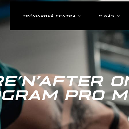
TRÉNINKOVÁ CENTRA
O NÁS
E’N’AFTER O
OGRAM PRO M