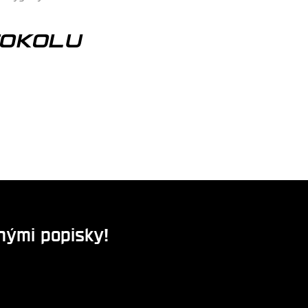
TOKOLU
nými popisky!