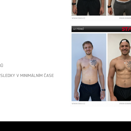
NŮ
SLEDKY V MINIMÁLNÍM ČASE