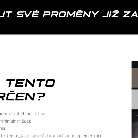
T SVÉ PROMĚNY JIŽ Z
E TENTO
RČEN?
bourat zaběhlou rutinu
 minimálním čase
inku
ci z témat, jako jsou základy výživy a suplementace