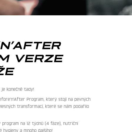
N’AFTER
M VERZE
ŽE
, je konečně tady!
efore’n’After Program, který stojí na pevných
esných transformací, které se nám podařilo
 program na 12 týdnů (4 fáze), nutriční
 hygieny a mnoho dalšího!