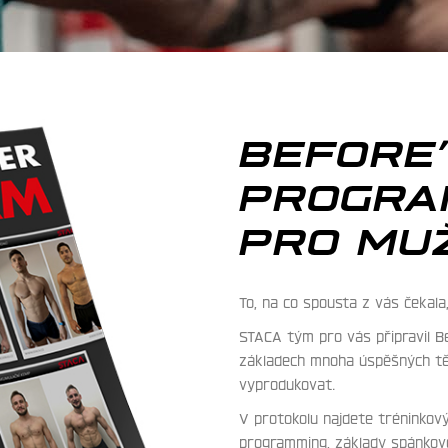
BEFORE’
PROGRA
PRO MU
To, na co spousta z vás čekala
STACA tým pro vás připravil B
základech mnoha úspěšných těl
vyprodukovat.
V protokolu najdete tréninkový
programming, základy spánkové