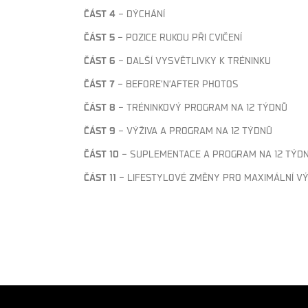
ČÁST 4
– DÝCHÁNÍ
ČÁST 5
– POZICE RUKOU PŘI CVIČENÍ
ČÁST 6
– DALŠÍ VYSVĚTLIVKY K TRÉNINKU
ČÁST 7
– BEFORE’N’AFTER PHOTOS
ČÁST 8
– TRÉNINKOVÝ PROGRAM NA 12 TÝDNŮ
ČÁST 9
– VÝŽIVA A PROGRAM NA 12 TÝDNŮ
ČÁST 10
– SUPLEMENTACE A PROGRAM NA 12 TÝD
ČÁST 11
– LIFESTYLOVÉ ZMĚNY PRO MAXIMÁLNÍ VÝ