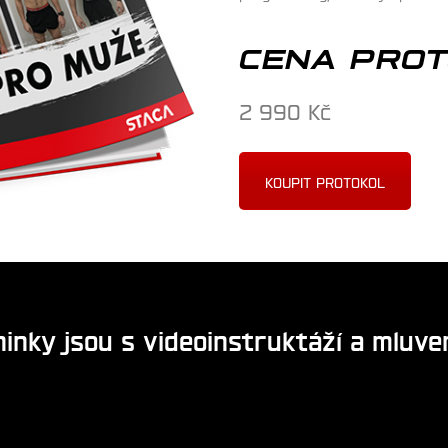
CENA PRO
2 990 Kč
KOUPIT PROTOKOL
inky jsou s videoinstruktáží a mluve