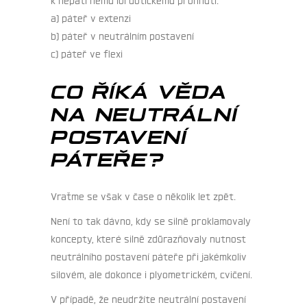
a) páteř v extenzi
b) páteř v neutrálním postavení
c) páteř ve flexi
CO ŘÍKÁ VĚDA
NA NEUTRÁLNÍ
POSTAVENÍ
PÁTEŘE?
Vraťme se však v čase o několik let zpět.
Není to tak dávno, kdy se silně proklamovaly
koncepty, které silně zdůrazňovaly nutnost
neutrálního postavení páteře při jakémkoliv
silovém, ale dokonce i plyometrickém, cvičení.
V případě, že neudržíte neutrální postavení