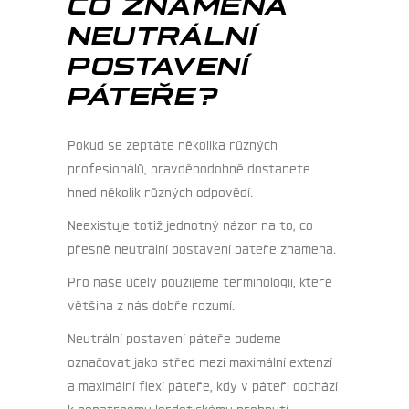
CO ZNAMENÁ
NEUTRÁLNÍ
POSTAVENÍ
PÁTEŘE?
Pokud se zeptáte několika různých
profesionálů, pravděpodobně dostanete
hned několik různých odpovědí.
Neexistuje totiž jednotný názor na to, co
přesně neutrální postavení páteře znamená.
Pro naše účely použijeme terminologii, které
většina z nás dobře rozumí.
Neutrální postavení páteře budeme
označovat jako střed mezi maximální extenzí
a maximální flexí páteře, kdy v páteři dochází
k nepatrnému lordotickému prohnutí.