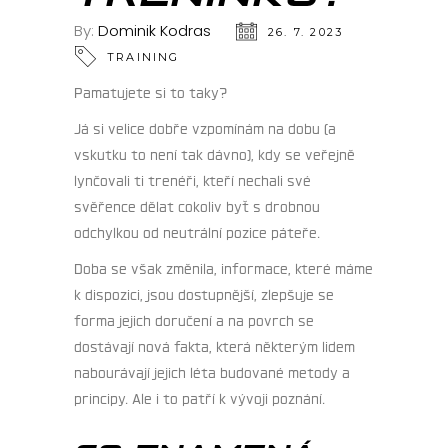
By:
Dominik Kodras
26. 7. 2023
TRAINING
Pamatujete si to taky?
Já si velice dobře vzpomínám na dobu (a
vskutku to není tak dávno), kdy se veřejně
lynčovali ti trenéři, kteří nechali své
svěřence dělat cokoliv byť s drobnou
odchylkou od neutrální pozice páteře.
Doba se však změnila, informace, které máme
k dispozici, jsou dostupnější, zlepšuje se
forma jejich doručení a na povrch se
dostávají nová fakta, která některým lidem
nabourávají jejich léta budované metody a
principy. Ale i to patří k vývoji poznání.