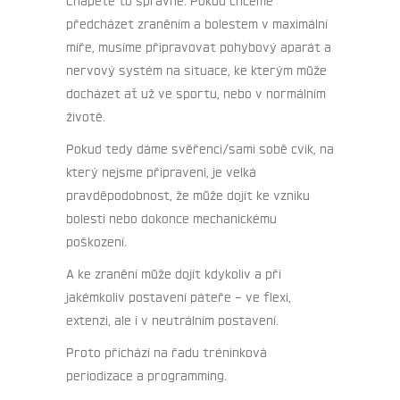
předcházet zraněním a bolestem v maximální
míře, musíme připravovat pohybový aparát a
nervový systém na situace, ke kterým může
docházet ať už ve sportu, nebo v normálním
životě.
Pokud tedy dáme svěřenci/sami sobě cvik, na
který nejsme připraveni, je velká
pravděpodobnost, že může dojít ke vzniku
bolesti nebo dokonce mechanickému
poškození.
A ke zranění může dojít kdykoliv a při
jakémkoliv postavení páteře – ve flexi,
extenzi, ale i v neutrálním postavení.
Proto přichází na řadu tréninková
periodizace a programming.