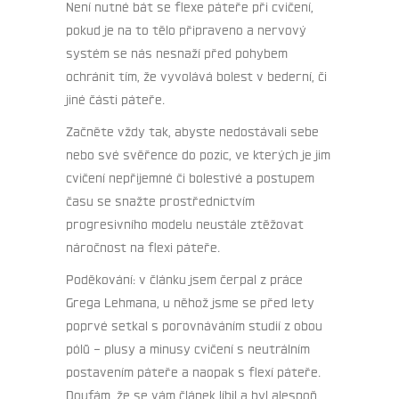
Není nutné bát se flexe páteře při cvičení,
pokud je na to tělo připraveno a nervový
systém se nás nesnaží před pohybem
ochránit tím, že vyvolává bolest v bederní, či
jiné části páteře.
Začněte vždy tak, abyste nedostávali sebe
nebo své svěřence do pozic, ve kterých je jim
cvičení nepřijemné či bolestivé a postupem
času se snažte prostřednictvím
progresivního modelu neustále ztěžovat
náročnost na flexi páteře.
Poděkování: v článku jsem čerpal z práce
Grega Lehmana, u něhož jsme se před lety
poprvé setkal s porovnáváním studií z obou
pólů – plusy a minusy cvičení s neutrálním
postavením páteře a naopak s flexí páteře.
Doufám, že se vám článek líbil a byl alespoň