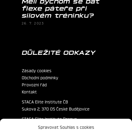
Měli bychom se bát
flexe páteře při
silovém tréninku?
26. 7. 2023
DŮLEŽITÉ ODKAZY
Zásady cookies
Obchodní podmínky
Provozní řád
Kontakt
STACA Elite Institute ČB
Sukova 2, 370 05 České Budějovice
STACA Elite Institute Prague
Primátorská 172/3, 180 00 Praha
Spravovat Souhlas s cookies