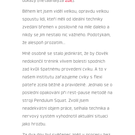
Během let jsem viděl velkou, opravdu velkou
spoustu lidí, kteří měli od ideální techniky
zvedání břemen v posilovně na míle daleko a
nikdy se jim nestalo nic vážného. Podotýkám,
že alespoň prozatím…
Mně osobně se stalo jedinkrát, že by člověk
nedokončil trénink vlivem bolesti spodních
zad kvůli špatnému provedení cviku. A to v
našem institutu zařazujeme cviky s flexí
páteře zcela běžně a pravidelně. Jednalo se o
poslední opakování při rest-pause metodě na
stroji Pendulum Squat. Zvolil jsem
neadekvátní objem práce, selhala technika a
nervový systém vyhodnotil aktuální situaci
jako hrozbu.
Za dva dny byl svěřenec zpět v procesu bez