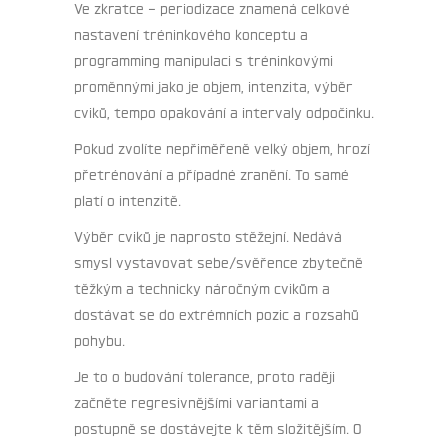
Ve zkratce – periodizace znamená celkové
nastavení tréninkového konceptu a
programming manipulaci s tréninkovými
proměnnými jako je objem, intenzita, výběr
cviků, tempo opakování a intervaly odpočinku.
Pokud zvolíte nepřiměřeně velký objem, hrozí
přetrénování a případné zranění. To samé
platí o intenzitě.
Výběr cviků je naprosto stěžejní. Nedává
smysl vystavovat sebe/svěřence zbytečně
těžkým a technicky náročným cvikům a
dostávat se do extrémních pozic a rozsahů
pohybu.
Je to o budování tolerance, proto raději
začněte regresivnějšími variantami a
postupně se dostávejte k těm složitějším. O