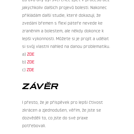
jakýchkoliv dalších projevů bolesti. Nakonec
přikládám další studie, které dokazují, že
zvedání břemen s flexí páteře nevede ke
zraněním a bolestem, ale někdy dokonce k
lepší výkonnosti. Můžete si je projít a udělat
si svůj vlastní náhled na danou problematiku.
a)
ZDE
b)
ZDE
c)
ZDE
ZÁVĚR
I přesto, že je příspěvek pro lepší čtivost
zkrácen a zjednodušen, věřím, že jste se
dozvěděli to, co jste do své praxe
potřebovali.