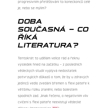
progresivním přetěžování to koneckonců celé
je, nebo se mýlím?
DOBA
SOUČASNÁ – CO
ŘÍKÁ
LITERATURA?
Tentokrát to udělám velice rád a řeknu
výsledek hned na začátku – z posledních
vědeckých studií vyplývá nedostatek
potvrzujících důkazů o tom, že by u zdravých
jedinců vedlo zvedání břemen s flexí páteře k
většímu riziku zranění, nebo bolestem
spodních zad. Jinak řečeno, o negativním vliv
cvičení s flexí páteře neexistují vědecké
důkazy (metaanalýza
ZDE
).