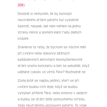
ZDE
).
Osobně si nemyslím, že by koncept
neutrálního držení páteře byl vyloženě
špatně, naopak, dal nám náhled na jednu
stranu mince a pomohl klást řadu dalších
otázek.
Znamená to tedy, že bychom se všichni měli
při cvičení nebo dokonce běžných
každodenních aktivitách bezmyšlenkovitě
držet onoho konceptu a bát se pokaždé, když
uděláte cokoliv ve větší flexi? Rozhodně ne.
Zcela jistě se najdou jedinci, kteří se při
cvičení budou cítit lépe, když se budou
vyhýbat přílišné flexi, nebo extenzi v zádech
a budou se držet blíže pomyslnému středu,
tedy neutrálnímu postavení páteře. To však