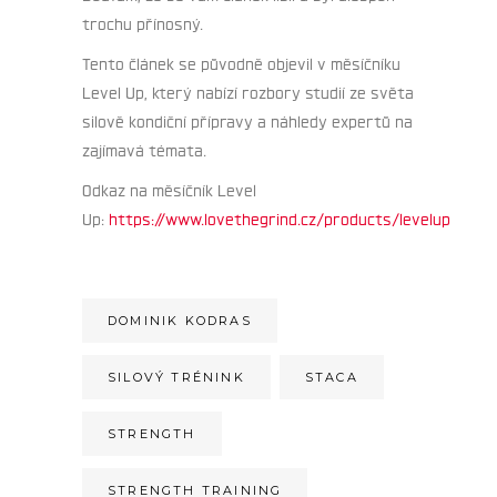
trochu přínosný.
Tento článek se původně objevil v měsíčníku
Level Up, který nabízí rozbory studií ze světa
silově kondiční přípravy a náhledy expertů na
zajímavá témata.
Odkaz na měsíčník Level
Up:
https://www.lovethegrind.cz/products/levelup
DOMINIK KODRAS
SILOVÝ TRÉNINK
STACA
STRENGTH
STRENGTH TRAINING