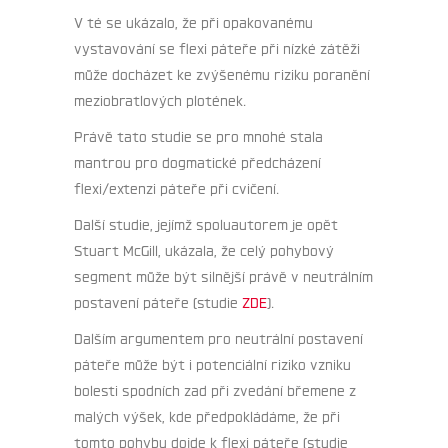
V té se ukázalo, že při opakovanému
vystavování se flexi páteře při nízké zátěži
může docházet ke zvýšenému riziku poranění
meziobratlových plotének.
Právě tato studie se pro mnohé stala
mantrou pro dogmatické předcházení
flexi/extenzi páteře při cvičení.
Další studie, jejímž spoluautorem je opět
Stuart McGill, ukázala, že celý pohybový
segment může být silnější právě v neutrálním
postavení páteře (studie
ZDE
).
Dalším argumentem pro neutrální postavení
páteře může být i potenciální riziko vzniku
bolesti spodních zad při zvedání břemene z
malých výšek, kde předpokládáme, že při
tomto pohybu dojde k flexi páteře (studie