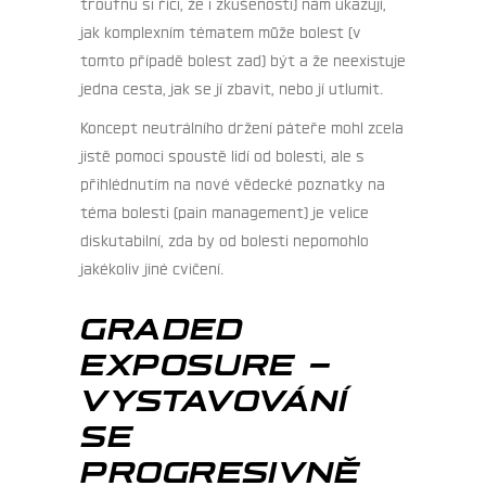
troufnu si říci, že i zkušenosti) nám ukazují,
jak komplexním tématem může bolest (v
tomto případě bolest zad) být a že neexistuje
jedna cesta, jak se jí zbavit, nebo jí utlumit.
Koncept neutrálního držení páteře mohl zcela
jistě pomoci spoustě lidí od bolesti, ale s
přihlédnutím na nové vědecké poznatky na
téma bolesti (pain management) je velice
diskutabilní, zda by od bolesti nepomohlo
jakékoliv jiné cvičení.
GRADED
EXPOSURE –
VYSTAVOVÁNÍ
SE
PROGRESIVNĚ