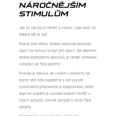
NÁROČNĚJŠÍM
STIMULŮM
Jak to tak bývá téměř u všeho, i zde platí, že
DÁVKA DĚLÁ JED.
Pokud jste někdy zblízka sledovali jakýkoliv
sport (a nemusí to být jen sport, ale jakékoliv
běžné každodenní aktivity), je téměř nemožné
vyhýbat se flexi páteře.
Pravda je taková, že cvičení v pozicích, na
které není tělo (společně s nervovým
systémem!) připraveno a adaptováno, může
dojít ke zranění a vyvolání bolesti téměř u
všech pohybů, včetně pohybů s větší flexí
páteře.
Chápete to správně. Pokud chceme