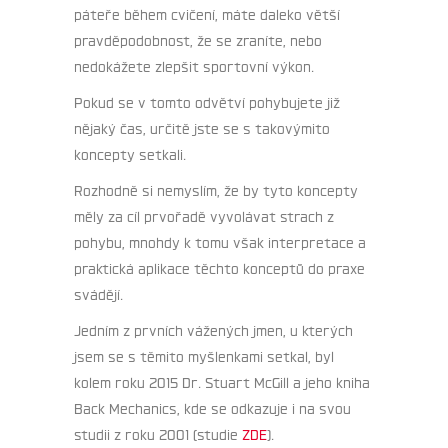
páteře během cvičení, máte daleko větší
pravděpodobnost, že se zraníte, nebo
nedokážete zlepšit sportovní výkon.
Pokud se v tomto odvětví pohybujete již
nějaký čas, určitě jste se s takovýmito
koncepty setkali.
Rozhodně si nemyslím, že by tyto koncepty
měly za cíl prvořadě vyvolávat strach z
pohybu, mnohdy k tomu však interpretace a
praktická aplikace těchto konceptů do praxe
svádějí.
Jedním z prvních vážených jmen, u kterých
jsem se s těmito myšlenkami setkal, byl
kolem roku 2015 Dr. Stuart McGill a jeho kniha
Back Mechanics, kde se odkazuje i na svou
studii z roku 2001 (studie
ZDE
).