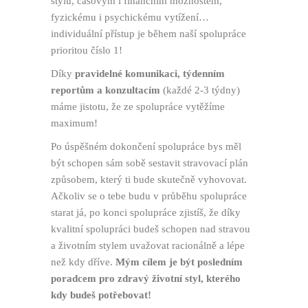
stylu, časovým i finančním možnostem,
fyzickému i psychickému vytížení…
individuální přístup je během naší spolupráce
prioritou číslo 1!
Díky
pravidelné komunikaci, týdenním
reportům a konzultacím
(každé 2-3 týdny)
máme jistotu, že ze spolupráce vytěžíme
maximum!
Po úspěšném dokončení spolupráce bys měl
být schopen sám sobě sestavit stravovací plán
způsobem, který ti bude skutečně vyhovovat.
Ačkoliv se o tebe budu v průběhu spolupráce
starat já, po konci spolupráce zjistíš, že díky
kvalitní spolupráci budeš schopen nad stravou
a životním stylem uvažovat racionálně a lépe
než kdy dříve.
Mým cílem je být posledním
poradcem pro zdravý životní styl, kterého
kdy budeš potřebovat!