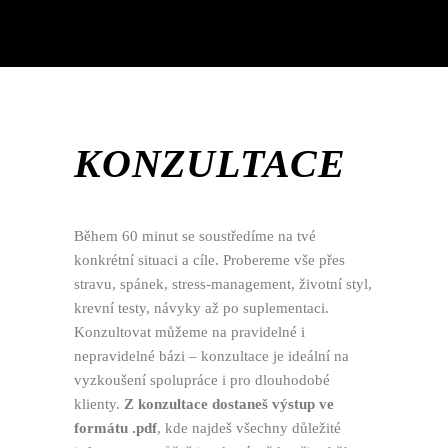
KONZULTACE
Během 60 minut se soustředíme na tvé
konkrétní situaci a cíle. Probereme vše přes
stravu, spánek, stress-management, životní styl,
krevní testy, návyky až po suplementaci.
Konzultovat můžeme na pravidelné i
nepravidelné bázi – konzultace je ideální na
vyzkoušení spolupráce i pro dlouhodobé
klienty.
Z konzultace dostaneš výstup ve
formátu .pdf
, kde najdeš všechny důležité