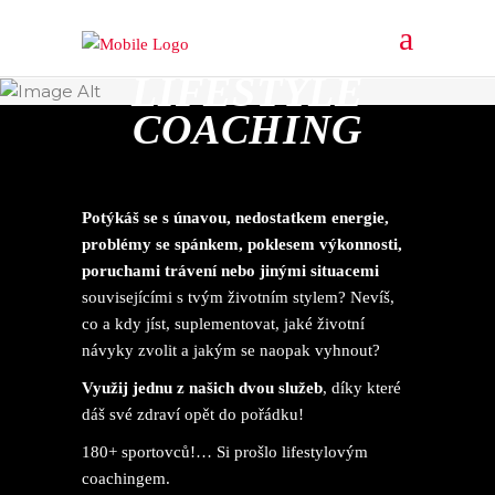
Jan Tobiška
LIFESTYLE
COACHING
Potýkáš se s únavou, nedostatkem energie,
problémy se spánkem, poklesem výkonnosti,
poruchami trávení nebo jinými situacemi
souvisejícími s tvým životním stylem? Nevíš,
co a kdy jíst, suplementovat, jaké životní
návyky zvolit a jakým se naopak vyhnout?
Využij jednu z našich dvou služeb
, díky které
dáš své zdraví opět do pořádku!
180+ sportovců!… Si prošlo lifestylovým
coachingem.