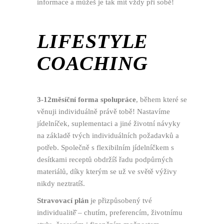
informace a můžeš je tak mít vždy při sobě!
LIFESTYLE
COACHING
3-12měsíční forma spolupráce
, během které se
věnuji individuálně právě tobě! Nastavíme
jídelníček, suplementaci a jiné životní návyky
na základě tvých individuálních požadavků a
potřeb. Společně s flexibilním jídelníčkem s
desítkami receptů obdržíš řadu podpůrných
materiálů, díky kterým se už ve světě výživy
nikdy neztratíš.
Stravovací plán
je přizpůsobený tvé
individualitě̌ – chutím, preferencím, životnímu