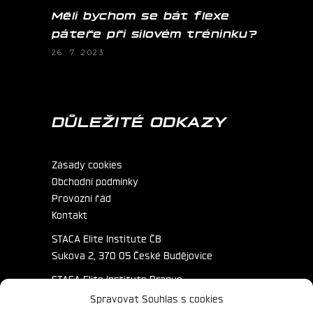
Měli bychom se bát flexe
páteře při silovém tréninku?
26. 7. 2023
DŮLEŽITÉ ODKAZY
Zásady cookies
Obchodní podmínky
Provozní řád
Kontakt
STACA Elite Institute ČB
Sukova 2, 370 05 České Budějovice
STACA Elite Institute Prague
Primátorská 172/3, 180 00 Praha
Spravovat Souhlas s cookies