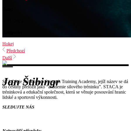
Date:
6. 11. 2023
Kategorie:
Hokej
Předchozí
Další
Jan Štibingr
STACA je zkratka pro Strength Training Academy, jejíž název se dá
do češtiny přeložit jako “akademie silového tréninku”. STACA je
tréninková a edukační společnost, která se věnuje posouvání hranic
lidské a sportovní výkonnosti.
SLEDUJTE NÁS
Nejnovější příspěvky