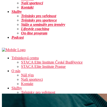
Naši sportovci
Kontakt
Služby
Tréninky pro veřejnost
Tréninky pro sportovce
Stáže a semináře pro trenéry
Lifestyle coaching
On-line program
Podcast
Info
Tréninková centra
STACA Elite Institute České Budějovice
STACA Elite Institute Prague
O nás
Náš tým
Naši sportovci
Kontakt
Služby
Tréninky pro veřejnost
Tréninky pro sportovce
Stáže a semináře pro trenéry
Lifestyle coaching