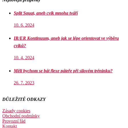
Split Squat, aneb cvik mnoha tváří
10. 6. 2024
IR/ER Kontinuum, aneb jak se lépe orientovat ve výběru
cviků?
10. 4. 2024
Měli bychom se bát flexe páteře při silovém tréninku?
26. 7. 2023
DŮLEŽITÉ ODKAZY
Zásady cookies
Obchodní podmínky
Provozní řád
Kontakt