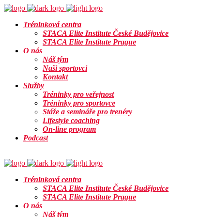
Tréninková centra
STACA Elite Institute České Budějovice
STACA Elite Institute Prague
O nás
Náš tým
Naši sportovci
Kontakt
Služby
Tréninky pro veřejnost
Tréninky pro sportovce
Stáže a semináře pro trenéry
Lifestyle coaching
On-line program
Podcast
Info
Tréninková centra
STACA Elite Institute České Budějovice
STACA Elite Institute Prague
O nás
Náš tým