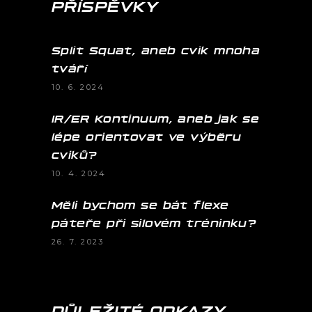
PŘÍSPĚVKY
Split Squat, aneb cvik mnoha
tváří
10. 6. 2024
IR/ER Kontinuum, aneb jak se
lépe orientovat ve výběru
cviků?
10. 4. 2024
Měli bychom se bát flexe
páteře při silovém tréninku?
26. 7. 2023
DŮLEŽITÉ ODKAZY