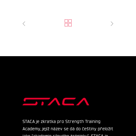
STACA je zkratka pro Strength Training
Academy, jejíž název se dá do češtiny přeložit
jako “akademie silového tréninku”. STACA je