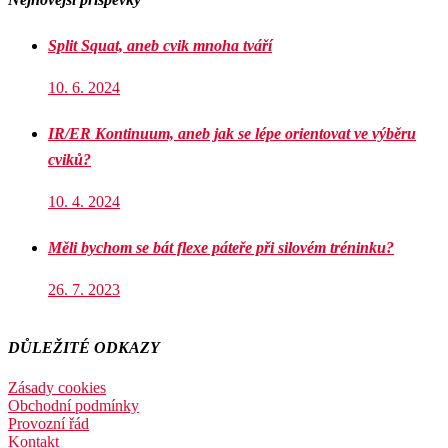
Split Squat, aneb cvik mnoha tváří
10. 6. 2024
IR/ER Kontinuum, aneb jak se lépe orientovat ve výběru
cviků?
10. 4. 2024
Měli bychom se bát flexe páteře při silovém tréninku?
26. 7. 2023
DŮLEŽITÉ ODKAZY
Zásady cookies
Obchodní podmínky
Provozní řád
Kontakt