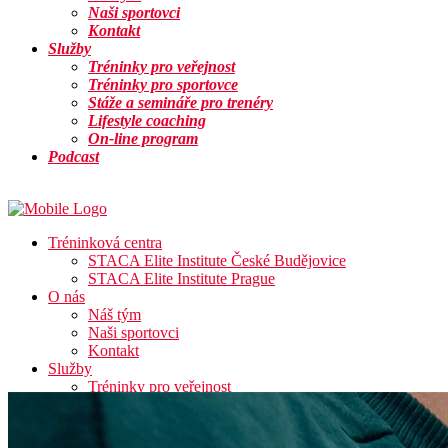
Naši sportovci
Kontakt
Služby
Tréninky pro veřejnost
Tréninky pro sportovce
Stáže a semináře pro trenéry
Lifestyle coaching
On-line program
Podcast
Info
Tréninková centra
STACA Elite Institute České Budějovice
STACA Elite Institute Prague
O nás
Náš tým
Naši sportovci
Kontakt
Služby
Tréninky pro veřejnost
Tréninky pro sportovce
Stáže a semináře pro trenéry
Lifestyle coaching