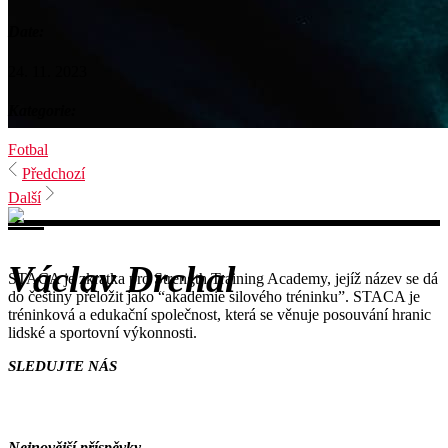
Date:
24. 11. 2023
Kategorie:
Fotbal
Předchozí
Další
Václav Drchal
STACA je zkratka pro Strength Training Academy, jejíž název se dá
do češtiny přeložit jako “akademie silového tréninku”. STACA je
tréninková a edukační společnost, která se věnuje posouvání hranic
lidské a sportovní výkonnosti.
SLEDUJTE NÁS
Nejnovější příspěvky