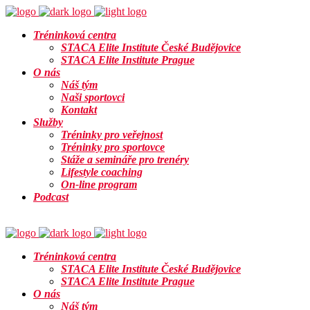
Tréninková centra
STACA Elite Institute České Budějovice
STACA Elite Institute Prague
O nás
Náš tým
Naši sportovci
Kontakt
Služby
Tréninky pro veřejnost
Tréninky pro sportovce
Stáže a semináře pro trenéry
Lifestyle coaching
On-line program
Podcast
Info
Tréninková centra
STACA Elite Institute České Budějovice
STACA Elite Institute Prague
O nás
Náš tým