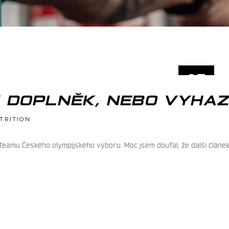
03
LED
Ý DOPLNĚK, NEBO VYHA
TRITION
eamu Českého olympijského výboru. Moc jsem doufal, že další článek b