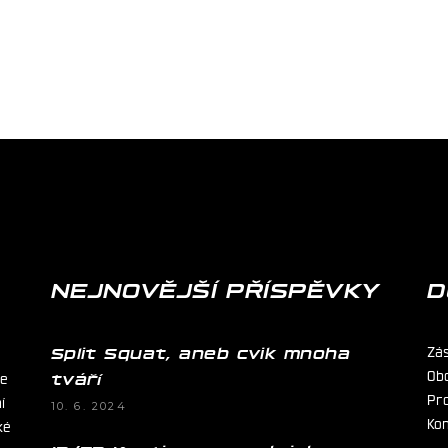
NEJNOVĚJŠÍ PŘÍSPĚVKY
D
Zá
Split Squat, aneb cvik mnoha
Ob
ie
tváří
Pr
í
10. 6. 2024
Ko
ké