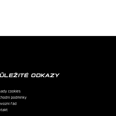
ŮLEŽITÉ ODKAZY
sady cookies
chodní podmínky
ovozní řád
ntakt