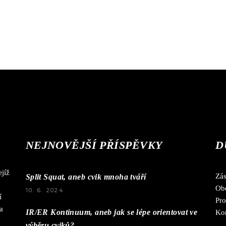
NEJNOVĚJŠÍ PŘÍSPĚVKY
D
jíž
Zá
Split Squat, aneb cvik mnoha tváří
Ob
10. 6. 2024
í
Pro
a
IR/ER Kontinuum, aneb jak se lépe orientovat ve
Ko
výběru cviků?