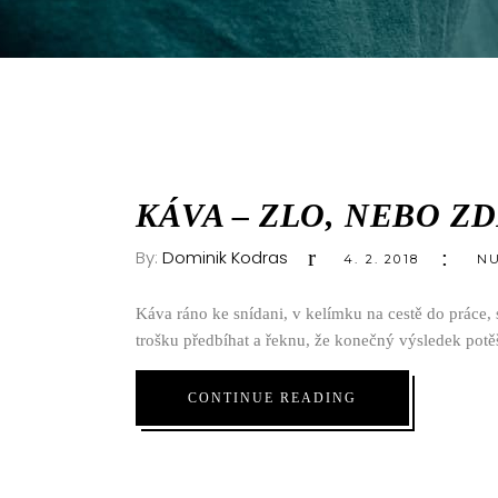
KÁVA – ZLO, NEBO Z
By:
Dominik Kodras
4. 2. 2018
NU
Káva ráno ke snídani, v kelímku na cestě do práce,
trošku předbíhat a řeknu, že konečný výsledek po
CONTINUE READING