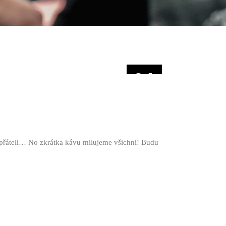
04
ÚNO
 s přáteli… No zkrátka kávu milujeme všichni! Budu