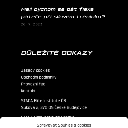
Měli bychom se bát flexe
páteře při silovém tréninku?
26. 7. 2023
DŮLEŽITÉ ODKAZY
Zásady cookies
Obchodní podmínky
Provozní řád
Kontakt
STACA Elite Institute ČB
Sukova 2, 370 05 České Budějovice
STACA Elite Institute Prague
Primátorská 172/3, 180 00 Praha
Spravovat Souhlas s cookies