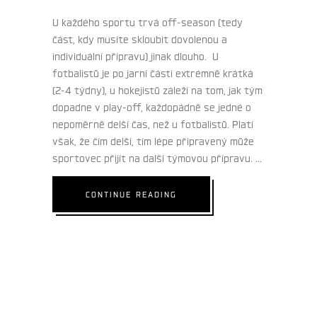
U každého sportu trvá off-season (tedy
část, kdy musíte skloubit dovolenou a
individuální přípravu) jinak dlouho.
U
fotbalistů je po jarní části extrémně krátká
(2-4 týdny), u hokejistů záleží na tom, jak tým
dopadne v play-off, každopádně se jedné o
nepoměrně delší čas, než u fotbalistů. Platí
však, že čím delší, tím lépe připravený může
sportovec přijít na další týmovou přípravu.
CONTINUE READING