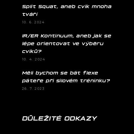
Split Squat, aneb cvik mnoha
tváří
10. 6. 2024
IR/ER Kontinuum, aneb jak se
lépe orientovat ve výběru
cviků?
10. 4. 2024
Měli bychom se bát flexe
páteře při silovém tréninku?
26. 7. 2023
DŮLEŽITÉ ODKAZY