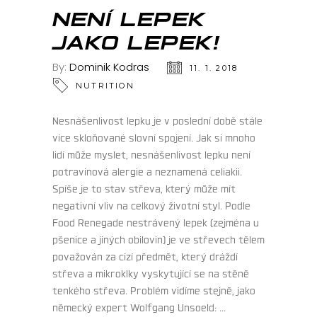
LED
NENÍ LEPEK
JAKO LEPEK!
By:
Dominik Kodras
11. 1. 2018
NUTRITION
Nesnášenlivost lepku je v poslední době stále
více skloňované slovní spojení. Jak si mnoho
lidí může myslet, nesnášenlivost lepku není
potravinová alergie a neznamená celiakii.
Spíše je to stav střeva, který může mít
negativní vliv na celkový životní styl. Podle
Food Renegade nestrávený lepek (zejména u
pšenice a jiných obilovin) je ve střevech tělem
považován za cizí předmět, který dráždí
střeva a mikroklky vyskytující se na stěně
tenkého střeva. Problém vidíme stejně, jako
německý expert Wolfgang Unsoeld: