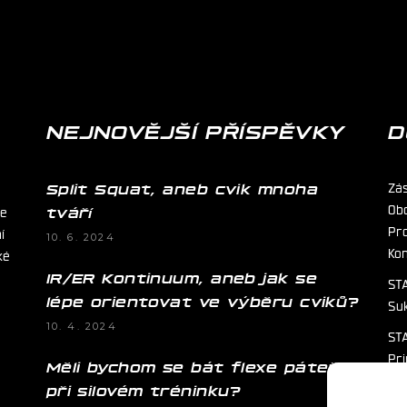
NEJNOVĚJŠÍ PŘÍSPĚVKY
D
Zá
Split Squat, aneb cvik mnoha
Ob
ie
tváří
Pr
í
10. 6. 2024
Ko
ké
IR/ER Kontinuum, aneb jak se
STA
lépe orientovat ve výběru cviků?
Su
10. 4. 2024
STA
Pr
Měli bychom se bát flexe páteře
při silovém tréninku?