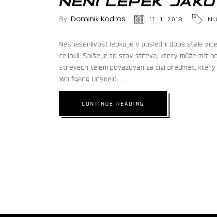
NENÍ LEPEK JAKO
By:
Dominik Kodras
11. 1. 2018
NU
Nesnášenlivost lepku je v poslední době stále víc
celiakii. Spíše je to stav střeva, který může mít 
střevech tělem považován za cizí předmět, který 
Wolfgang Unsoeld:
CONTINUE READING