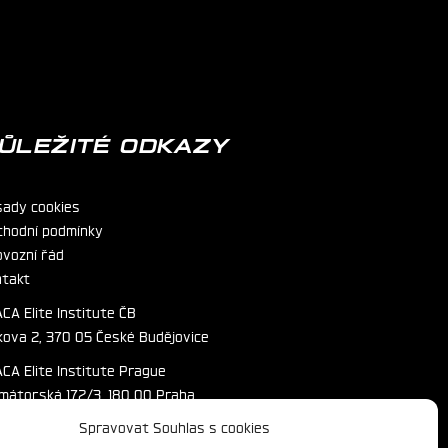
ŮLEŽITÉ ODKAZY
sady cookies
chodní podmínky
ovozní řád
ntakt
CA Elite Institute ČB
kova 2, 370 05 České Budějovice
CA Elite Institute Prague
imátorská 172/3, 180 00 Praha
Spravovat Souhlas s cookies