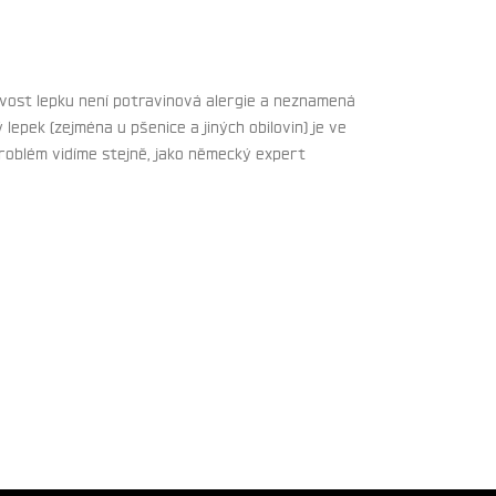
livost lepku není potravinová alergie a neznamená
lepek (zejména u pšenice a jiných obilovin) je ve
Problém vidíme stejně, jako německý expert