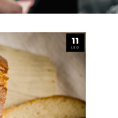
11
LED