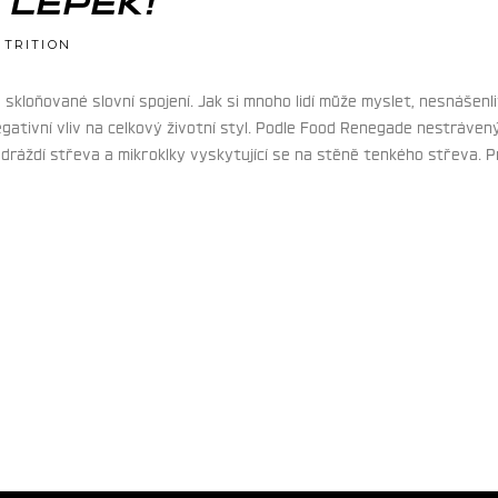
 LEPEK!
TRITION
e skloňované slovní spojení. Jak si mnoho lidí může myslet, nesnášen
negativní vliv na celkový životní styl. Podle Food Renegade nestrávený 
dráždí střeva a mikroklky vyskytující se na stěně tenkého střeva. 