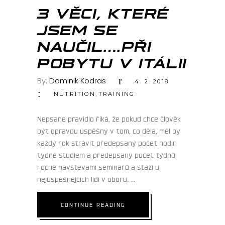
ÚNO
3 VĚCI, KTERÉ
JSEM SE
NAUČIL….PŘI
POBYTU V ITÁLII
By:
Dominik Kodras
4. 2. 2018
,
NUTRITION
TRAINING
Nepsané pravidlo říká, že pokud chce člověk
být opravdu úspěšný v tom, co dělá, měl by
každý rok strávit předepsaný počet hodin
týdně studiem a předepsaný počet týdnů
ročně návštěvami seminářů a stáží u
nejúspěšnějčích lidí v oboru.
CONTINUE READING