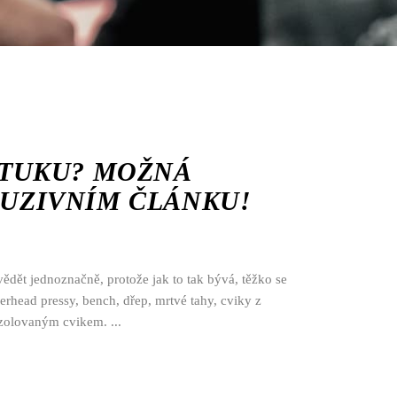
U TUKU? MOŽNÁ
LUZIVNÍM ČLÁNKU!
ovědět jednoznačně, protože jak to tak bývá, těžko se
rhead pressy, bench, dřep, mrtvé tahy, cviky z
 izolovaným cvikem.