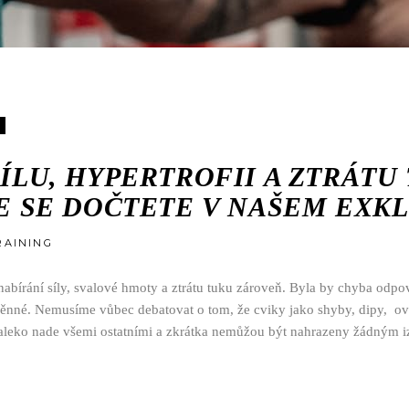
SÍLU, HYPERTROFII A ZTRÁT
JE SE DOČTETE V NAŠEM EXK
RAINING
ro nabírání síly, svalové hmoty a ztrátu tuku zároveň. Byla by chyba odp
ěnné. Nemusíme vůbec debatovat o tom, že cviky jako shyby, dipy, ove
í daleko nade všemi ostatními a zkrátka nemůžou být nahrazeny žádným