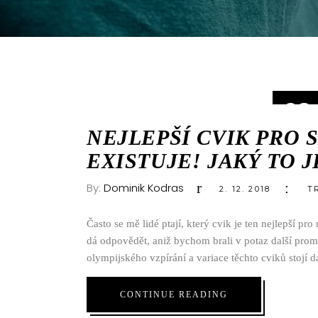
02
PRO
NEJLEPŠÍ CVIK PRO 
EXISTUJE! JAKÝ TO 
By:
Dominik Kodras
2. 12. 2018
T
Často se mě lidé ptají, který cvik je ten nejlepší p
dá odpovědět, aniž bychom brali v potaz další prom
olympijského vzpírání a variace těchto cviků stoj
CONTINUE READING