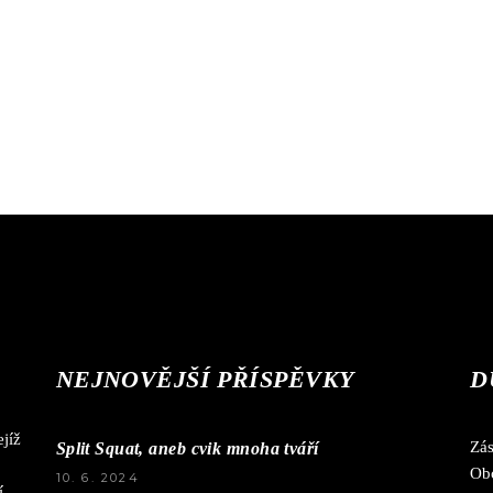
NEJNOVĚJŠÍ PŘÍSPĚVKY
D
jíž
Zá
Split Squat, aneb cvik mnoha tváří
Ob
10. 6. 2024
í