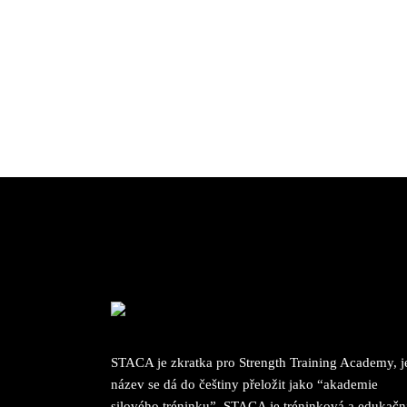
STACA je zkratka pro Strength Training Academy, je
název se dá do češtiny přeložit jako “akademie
silového tréninku”. STACA je tréninková a edukačn