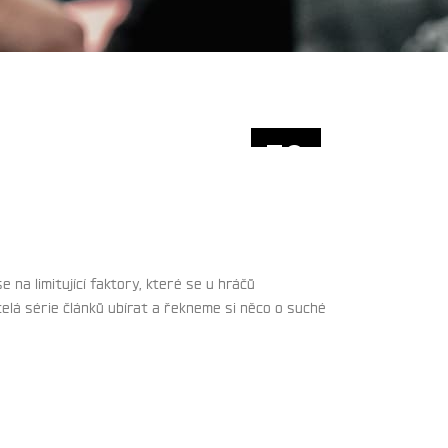
30
ČVN
 na limitující faktory, které se u hráčů
 celá série článků ubírat a řekneme si něco o suché