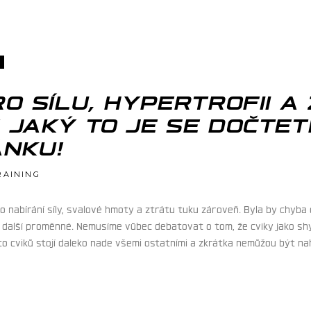
RO SÍLU, HYPERTROFII 
 JAKÝ TO JE SE DOČTE
ÁNKU!
RAINING
 pro nabírání síly, svalové hmoty a ztrátu tuku zároveň. Byla by chy
z další proměnné. Nemusíme vůbec debatovat o tom, že cviky jako sh
chto cviků stojí daleko nade všemi ostatními a zkrátka nemůžou být 