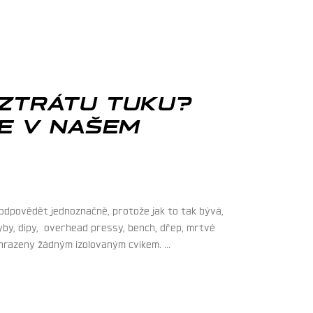
A ZTRÁTU TUKU?
TE V NAŠEM
ba odpovědět jednoznačně, protože jak to tak bývá,
yby, dipy, overhead pressy, bench, dřep, mrtvé
nahrazeny žádným izolovaným cvikem.