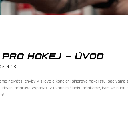
 PRO HOKEJ – ÚVOD
RAINING
me největší chyby v silové a kondiční přípravě hokejistů, podíváme se
la ideální příprava vypadat. V úvodním článku přiblížíme, kam se bude
to!