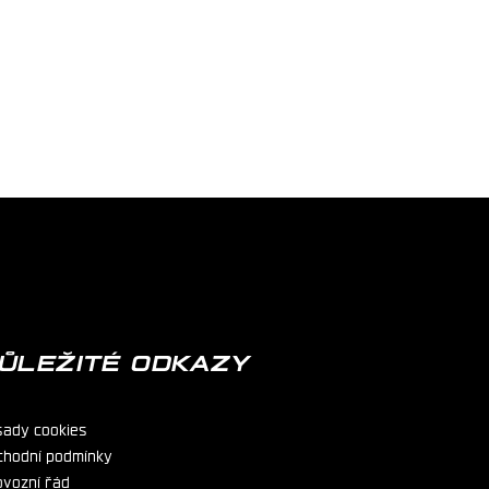
ŮLEŽITÉ ODKAZY
sady cookies
chodní podmínky
ovozní řád