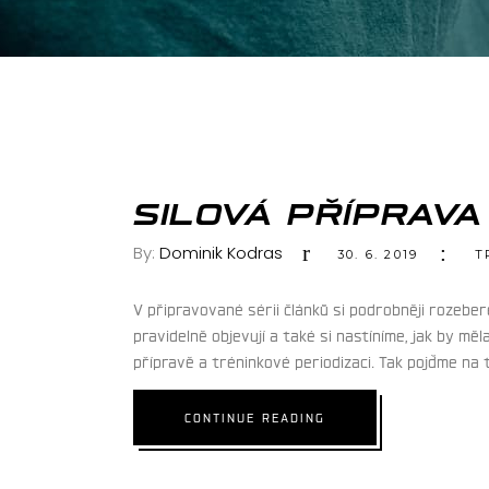
SILOVÁ PŘÍPRAVA
By:
Dominik Kodras
30. 6. 2019
T
V připravované sérii článků si podrobněji rozebere
pravidelně objevují a také si nastíníme, jak by mě
přípravě a tréninkové periodizaci. Tak pojďme na 
CONTINUE READING