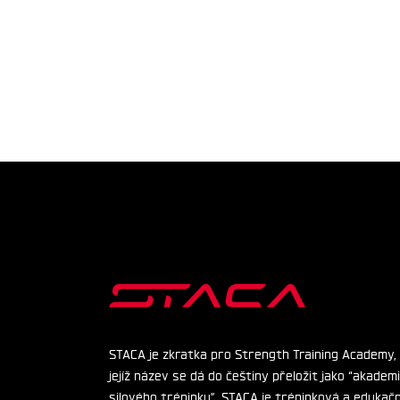
STACA je zkratka pro Strength Training Academy,
jejíž název se dá do češtiny přeložit jako “akadem
silového tréninku”. STACA je tréninková a edukačn