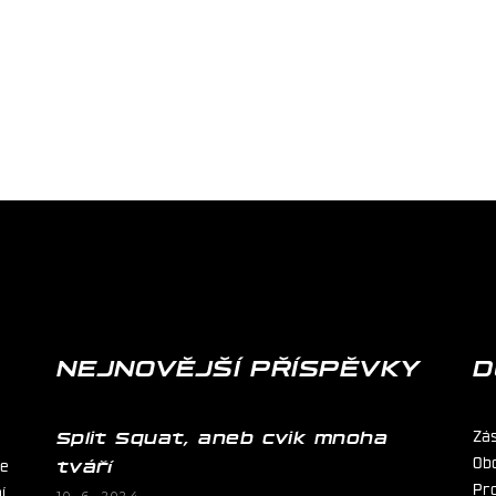
NEJNOVĚJŠÍ PŘÍSPĚVKY
D
Zá
Split Squat, aneb cvik mnoha
Ob
ie
tváří
Pr
í