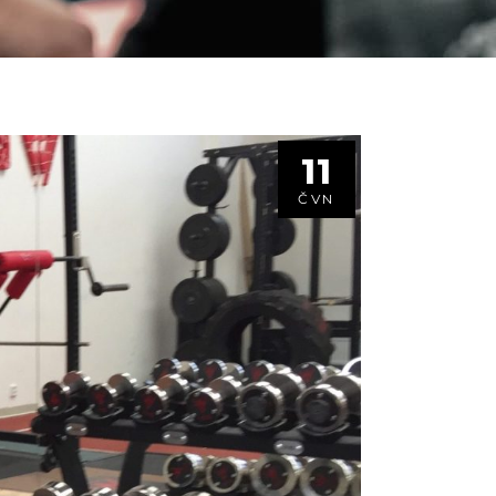
11
ČVN