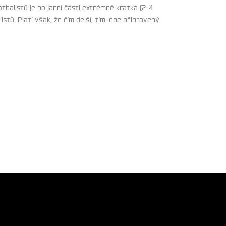
tbalistů je po jarní části extrémně krátká (2-4
tů. Platí však, že čím delší, tím lépe připravený