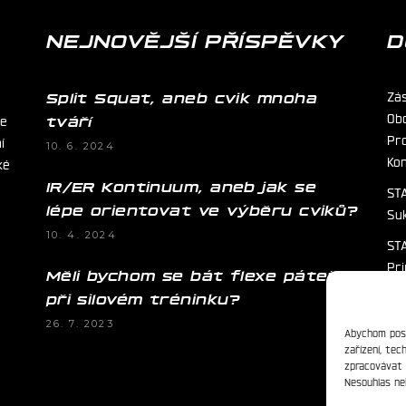
NEJNOVĚJŠÍ PŘÍSPĚVKY
D
Zá
Split Squat, aneb cvik mnoha
Ob
ie
tváří
Pr
í
10. 6. 2024
Ko
ké
IR/ER Kontinuum, aneb jak se
STA
lépe orientovat ve výběru cviků?
Su
10. 4. 2024
STA
Pr
Měli bychom se bát flexe páteře
při silovém tréninku?
26. 7. 2023
Abychom posk
zařízení, te
zpracovávat 
Nesouhlas neb