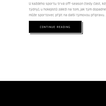
U každého sportu trvá off-season (tedy část, kdy 
týdny), u hokejistů záleží na tom, jak tým dopadne
může sportovec přijít na další týmovou přípravu.
CONTINUE READING