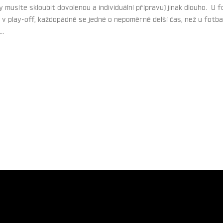
musíte skloubit dovolenou a individuální přípravu) jinak dlouho.
U fo
 v play-off, každopádně se jedné o nepoměrně delší čas, než u fotbalis