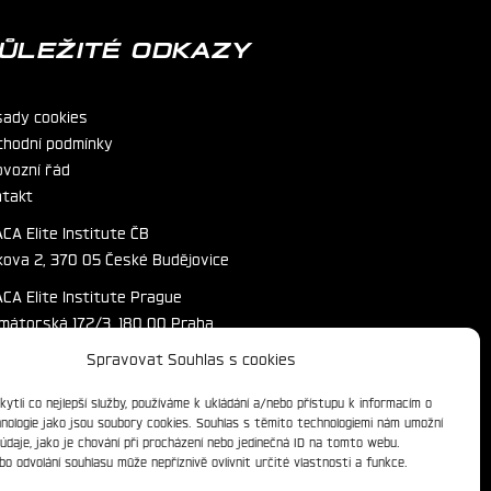
ŮLEŽITÉ ODKAZY
sady cookies
chodní podmínky
ovozní řád
ntakt
CA Elite Institute ČB
kova 2, 370 05 České Budějovice
CA Elite Institute Prague
imátorská 172/3, 180 00 Praha
Spravovat Souhlas s cookies
ytli co nejlepší služby, používáme k ukládání a/nebo přístupu k informacím o
chnologie jako jsou soubory cookies. Souhlas s těmito technologiemi nám umožní
údaje, jako je chování při procházení nebo jedinečná ID na tomto webu.
o odvolání souhlasu může nepříznivě ovlivnit určité vlastnosti a funkce.