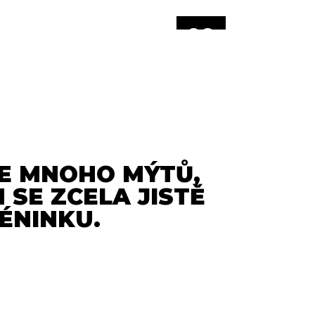
09
DUB
JE MNOHO MÝTŮ,
 SE ZCELA JISTĚ
ÉNINKU.