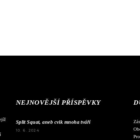
NEJNOVĚJŠÍ PŘÍSPĚVKY
D
jíž
Zá
Split Squat, aneb cvik mnoha tváří
Ob
10. 6. 2024
í
Pro