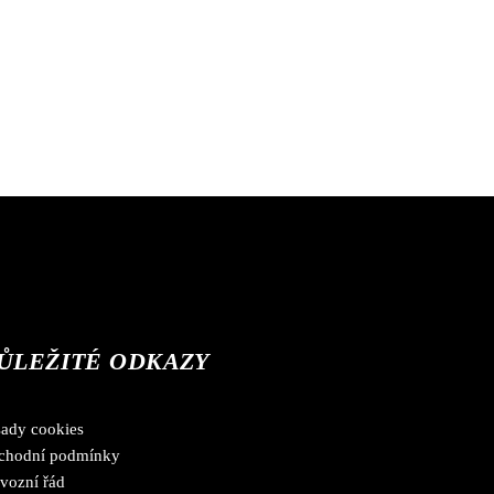
ŮLEŽITÉ ODKAZY
sady cookies
chodní podmínky
vozní řád