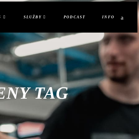
S
SLUŽBY
PODCAST
INFO
ENY TAG