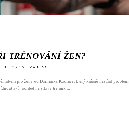
ŘI TRÉNOVÁNÍ ŽEN?
,
,
ITNESS
GYM
TRAINING
réninkem pro ženy od Dominika Kodrase, který krásně nastínil problemat
abídnout svůj pohled na silový trénink