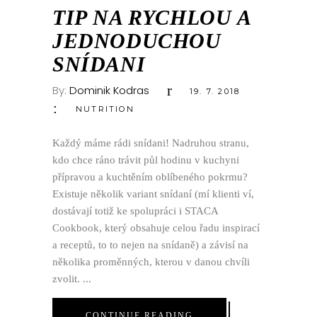
ČVC
TIP NA RYCHLOU A
JEDNODUCHOU
SNÍDANI
By:
Dominik Kodras
19. 7. 2018
NUTRITION
Každý máme rádi snídani! Nadruhou stranu,
kdo chce ráno trávit půl hodinu v kuchyni
přípravou a kuchtěním oblíbeného pokrmu?
Existuje několik variant snídaní (mí klienti ví,
dostávají totiž ke spolupráci i STACA
Cookbook, který obsahuje celou řadu inspirací
a receptů, to to nejen na snídaně) a závisí na
několika proměnných, kterou v danou chvíli
zvolit.
CONTINUE READING