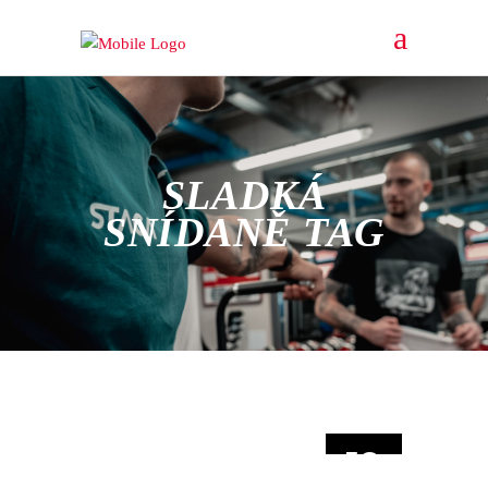
SLADKÁ
SNÍDANĚ TAG
19