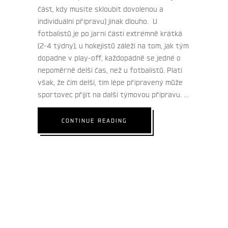
část, kdy musíte skloubit dovolenou a
individuální přípravu) jinak dlouho.
U
fotbalistů je po jarní části extrémně krátká
(2-4 týdny), u hokejistů záleží na tom, jak tým
dopadne v play-off, každopádně se jedné o
nepoměrně delší čas, než u fotbalistů. Platí
však, že čím delší, tím lépe připravený může
sportovec přijít na další týmovou přípravu.
CONTINUE READING