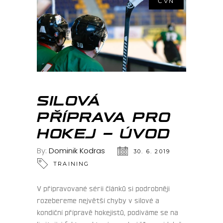
ČVN
SILOVÁ
PŘÍPRAVA PRO
HOKEJ – ÚVOD
By:
Dominik Kodras
30. 6. 2019
TRAINING
V připravované sérii článků si podrobněji
rozebereme největší chyby v silové a
kondiční přípravě hokejistů, podíváme se na