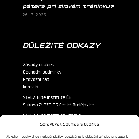
páteře při silovém tréninku?
26. 7. 2023
DŮLEŽITÉ ODKAZY
Zásady cookies
Obchodní podmínky
Provozní řád
Kontakt
STACA Elite Institute ČB
Sukova 2, 370 05 České Budějovice
STACA Elite Institute Prague
Primátorská 172/3, 180 00 Praha
Spravovat Souhlas s cookies
Abychom poskytli co nejlepší služby, používáme k ukládání a/nebo přístupu k