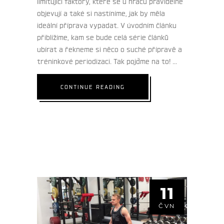
limitující faktory, které se u hráčů pravidelně
objevují a také si nastíníme, jak by měla
ideální příprava vypadat. V úvodním článku
přiblížíme, kam se bude celá série článků
ubírat a řekneme si něco o suché přípravě a
tréninkové periodizaci. Tak pojďme na to!
CONTINUE READING
11
ČVN