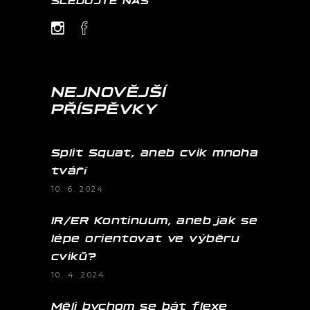
NEJNOVĚJŠÍ
PŘÍSPĚVKY
Split Squat, aneb cvik mnoha
tváří
10. 6. 2024
IR/ER Kontinuum, aneb jak se
lépe orientovat ve výběru
cviků?
10. 4. 2024
Měli bychom se bát flexe