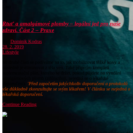
28
Úno
Rtuť a amalgámové plomby – legální jed pro naše
zdraví. Část 2 – Praxe
By:
Dominik Kodras
28. 2. 2019
Lifestyle
Ve druhé části se podíváme na to, jak mobilizovat těžké kovy a
následně je eliminovat z těla ven. Také připojím kompletí
suplementační plán, kterého se držet, pokud půjdete na vyndání
amalgámových plomb (zdůrazňuji, nejedná se o lékařské
doporučení).
'Před započetím jakýchkoliv doporučení a protokolů
vše důkladně zkonzultujte se svým lékařem! V článku se nejedná o
lékařská doporučení.
Continue Reading