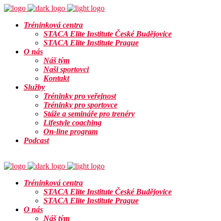
Tréninková centra
STACA Elite Institute České Budějovice
STACA Elite Institute Prague
O nás
Náš tým
Naši sportovci
Kontakt
Služby
Tréninky pro veřejnost
Tréninky pro sportovce
Stáže a semináře pro trenéry
Lifestyle coaching
On-line program
Podcast
Info
Tréninková centra
STACA Elite Institute České Budějovice
STACA Elite Institute Prague
O nás
Náš tým