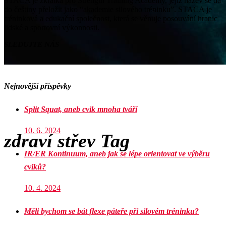
STACA je zkratka pro Strength Training Academy, jejíž název se dá
do češtiny přeložit jako “akademie silového tréninku”. STACA je
tréninková a edukační společnost, která se věnuje posouvání hranic
lidské a sportovní výkonnosti.
SLEDUJTE NÁS
Nejnovější příspěvky
Split Squat, aneb cvik mnoha tváří
10. 6. 2024
zdraví střev Tag
IR/ER Kontinuum, aneb jak se lépe orientovat ve výběru
cviků?
10. 4. 2024
Měli bychom se bát flexe páteře při silovém tréninku?