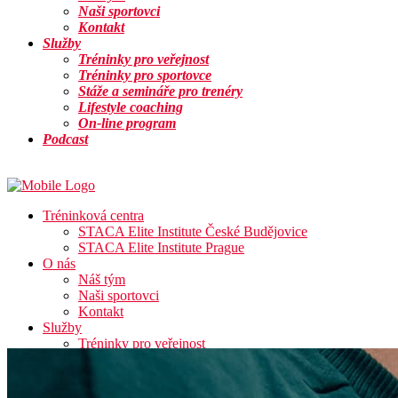
Naši sportovci
Kontakt
Služby
Tréninky pro veřejnost
Tréninky pro sportovce
Stáže a semináře pro trenéry
Lifestyle coaching
On-line program
Podcast
Info
Tréninková centra
STACA Elite Institute České Budějovice
STACA Elite Institute Prague
O nás
Náš tým
Naši sportovci
Kontakt
Služby
Tréninky pro veřejnost
Tréninky pro sportovce
Stáže a semináře pro trenéry
Lifestyle coaching