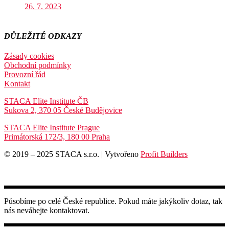
26. 7. 2023
DŮLEŽITÉ ODKAZY
Zásady cookies
Obchodní podmínky
Provozní řád
Kontakt
STACA Elite Institute ČB
Sukova 2, 370 05 České Budějovice
STACA Elite Institute Prague
Primátorská 172/3, 180 00 Praha
© 2019 – 2025 STACA s.r.o. | Vytvořeno
Profit Builders
Působíme po celé České republice. Pokud máte jakýkoliv dotaz, tak
nás neváhejte kontaktovat.