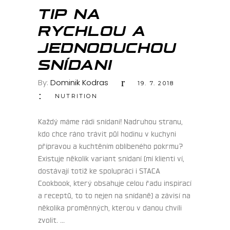
ČVC
TIP NA
RYCHLOU A
JEDNODUCHOU
SNÍDANI
By:
Dominik Kodras
19. 7. 2018
NUTRITION
Každý máme rádi snídani! Nadruhou stranu,
kdo chce ráno trávit půl hodinu v kuchyni
přípravou a kuchtěním oblíbeného pokrmu?
Existuje několik variant snídaní (mí klienti ví,
dostávají totiž ke spolupráci i STACA
Cookbook, který obsahuje celou řadu inspirací
a receptů, to to nejen na snídaně) a závisí na
několika proměnných, kterou v danou chvíli
zvolit.