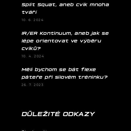
Split Squat, aneb cvik mnoha
tváří
10. 6. 2024
IR/ER Kontinuum, aneb jak se
lépe orientovat ve výběru
cviků?
10. 4. 2024
Měli bychom se bát flexe
páteře při silovém tréninku?
26. 7. 2023
DŮLEŽITÉ ODKAZY