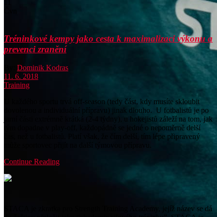
11
Čvn
Tréninkové kempy jako cesta k maximalizaci výkonu a
prevenci zranění
By:
Dominik Kodras
11. 6. 2018
Training
U každého sportu trvá off-season (tedy část, kdy musíte skloubit
dovolenou a individuální přípravu) jinak dlouho.
U fotbalistů je po
jarní části extrémně krátká (2-4 týdny), u hokejistů záleží na tom, jak
tým dopadne v play-off, každopádně se jedné o nepoměrně delší
čas, než u fotbalistů. Platí však, že čím delší, tím lépe připravený
může sportovec přijít na další týmovou přípravu.
Continue Reading
STACA je zkratka pro Strength Training Academy, jejíž název se dá