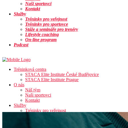
Naši sportovci
Kontakt
Služby
Tréninky pro veřejnost
Tréninky pro sportovce
Stáže a semináře pro trenéry
Lifestyle coaching
On-line program
Podcast
Info
Tréninková centra
STACA Elite Institute České Budějovice
STACA Elite Institute Prague
O nás
Náš tým
Naši sportovci
Kontakt
Služby
Tréninky pro veřejnost
Tréninky pro sportovce
Stáže a semináře pro trenéry
Lifestyle coaching