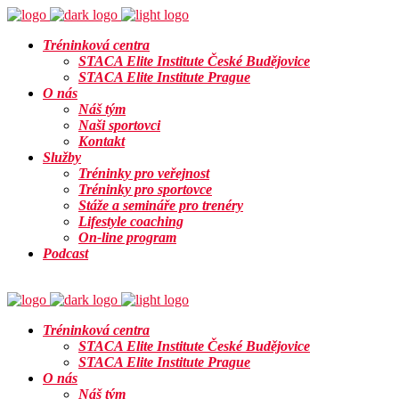
Tréninková centra
STACA Elite Institute České Budějovice
STACA Elite Institute Prague
O nás
Náš tým
Naši sportovci
Kontakt
Služby
Tréninky pro veřejnost
Tréninky pro sportovce
Stáže a semináře pro trenéry
Lifestyle coaching
On-line program
Podcast
Info
Tréninková centra
STACA Elite Institute České Budějovice
STACA Elite Institute Prague
O nás
Náš tým