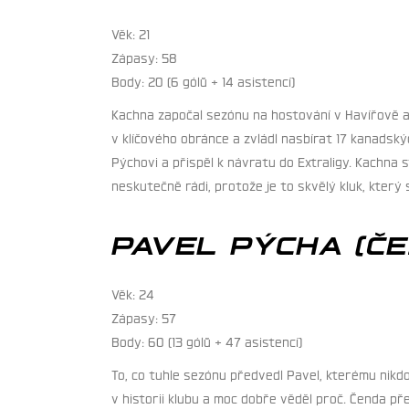
Věk: 21
Zápasy: 58
Body: 20 (6 gólů + 14 asistencí)
Kachna započal sezónu na hostování v Havířově a 
v klíčového obránce a zvládl nasbírat 17 kanadsk
Pýchovi a přispěl k návratu do Extraligy. Kachna
neskutečně rádi, protože je to skvělý kluk, který
PAVEL PÝCHA (Č
Věk: 24
Zápasy: 57
Body: 60 (13 gólů + 47 asistencí)
To, co tuhle sezónu předvedl Pavel, kterému nikdo
v historii klubu a moc dobře věděl proč. Čenda p