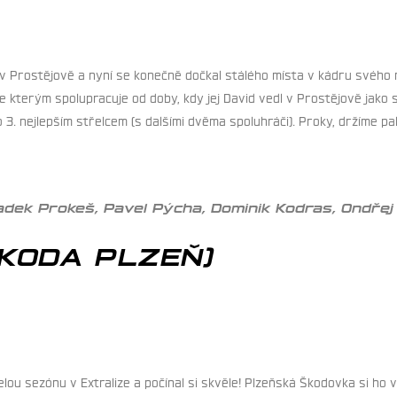
 v Prostějově a nyní se konečně dočkal stálého místa v kádru svéh
kterým spolupracuje od doby, kdy jej David vedl v Prostějově jako si
3. nejlepším střelcem (s dalšími dvěma spoluhráči). Proky, držíme p
adek Prokeš, Pavel Pýcha, Dominik Kodras, Ondře
ŠKODA PLZEŇ)
lou sezónu v Extralize a počínal si skvěle! Plzeňská Škodovka si ho 