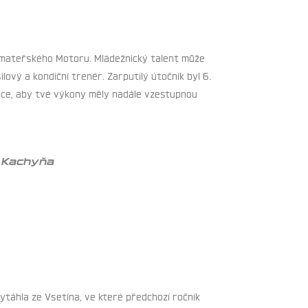
o mateřského Motoru. Mládežnický talent může
lový a kondiční trenér. Zarputilý útočník byl 6.
alce, aby tvé výkony měly nadále vzestupnou
j Kachyňa
vytáhla ze Vsetína, ve které předchozí ročník