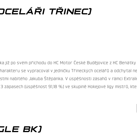
OCELÁŘI TŘINEC)
inika již po svém příchodu do HC Motor České Budějovice z HC Benátk
 charakteru se vypracoval v jedničku Třineckých ocelářů a odchytal n
mi nabitého Jakuba Štěpánka. V úspěšnosti zásahů v rámci Extraligy
ve 3 zápasech (úspěšnost 91,18 %) ve skupině Hokejové ligy mistrů, k
GLE BK)