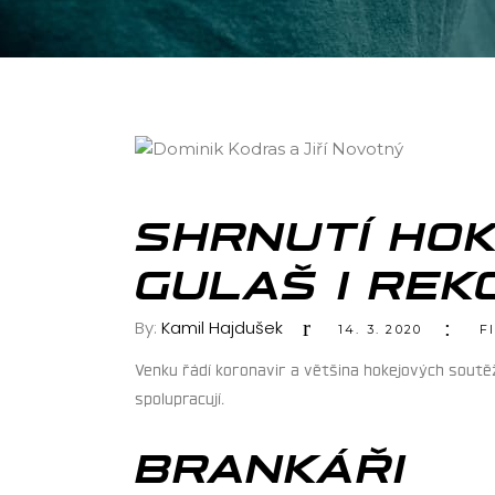
SHRNUTÍ HO
GULAŠ I RE
By:
Kamil Hajdušek
14. 3. 2020
F
Venku řádí koronavir a většina hokejových soutěží
spolupracují.
BRANKÁŘI