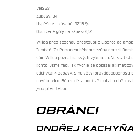
Věk: 27
Zápasy: 34
Úspěšnost zásahů: 92,13 %
Obdržené góly na zápas: 2,12
Willda před sezónou přestoupil z Liberce do amb
3. místě. Za Romanem během sezóny dorazil Domini
sám Willda poznal na svých výkonech. Ve statistic
konto. Jsme rádi, jak rychle se dokázal aklimati
odchytal 4 zápasy. S největší pravděpodobností by
nového viru. Během léta poctivě makal a obětoval i 
jsou před tebou!
OBRÁNCI
ONDŘEJ KACHYŇA