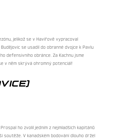
zónu, jelikož se v Havířově vypracoval
Budějovic se usadil do obranné dvojce k Pavlu
ného defensivního obránce. Za Kachnu jsme
e se v něm skrývá ohromný potenciál!
VICE)
Prospal ho zvolil jedním z nejmladších kapitánů
šší soutěže. V kanadském bodování dlouho držel