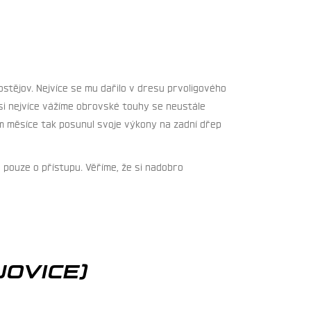
stějov. Nejvíce se mu dařilo v dresu prvoligového
 si nejvíce vážíme obrovské touhy se neustále
hem měsíce tak posunul svoje výkony na zadní dřep
 pouze o přístupu. Věříme, že si nadobro
OVICE)