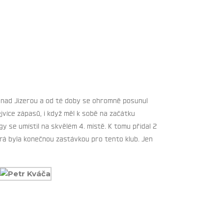
y nad Jizerou a od té doby se ohromně posunul
ejvíce zápasů, i když měl k sobě na začátku
 se umístil na skvělém 4. místě. K tomu přidal 2
terá byla konečnou zastávkou pro tento klub. Jen