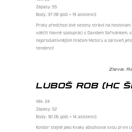
Zápasy: 55
Body: 37 (18 gólů + 19 asistencí)
Proky předchozí dvě sezóny strávil na hostování
vděčit hlavně spolupráci s Davidem Skřivánkem, se 
nejproduktivnějším hráčem Motoru a zároveň jeho 
tendenci!
Zleva: R
LUBOŠ ROB (HC 
Věk: 24
Zápasy: 52
Body: 30 (16 gólů + 14 asistencí)
Kondor stejně jako Kvaky absolvoval svou první ce