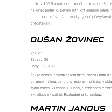
pozici v TOP 3 a nakonec skončil na krásném 6. m
nakonec podařilo. Během letní off-season udělal n
bude moct ukázat, že první ligu jasně převyšoval. 
představení!
DUŠAN ŽOVINEC
Věk: 27
Zápasy: 58
Body: 22 (5+17)
Žovka oblékal prvním rokem dres Pirátů Chomutov
obráncem týmu. Jeho profesionální přístup v oblas
týmu všech 58 zápasů. Dušan je ztělesněním tvrd
extraligová kluziště. Rozhodně si to zaslouží.
MARTIN JANDUS