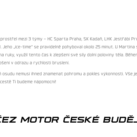
zprostřel mezi 3 týmy – HC Sparta Praha, SK Kadaň, LHK Jestřábi Pro
. Jeho „ice-time“ se pravidelně pohyboval okolo 25 minut. U Martina
na ruky, využil tento čas k zlepšení své síly dolní poloviny těla. Bě
šení v odrazu a rychlosti bruslení.
ízeň osudu nemusí ihned znamenat pohromu a pokles výkonnosti. Vše je
 cestě Ti budeme nápomocni!
ČEZ MOTOR ČESKÉ BUDĚJ