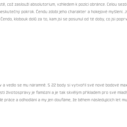
ístě, což zaslouží absolutorium, vzhledem k pozici obránce. Celou s
eskutečný pokrok. Čendu zdobí jeho charakter a hokejové myšlení. Jsm
Čendo, klobouk dolů za to, kam jsi se posunul od té doby, co jsi popr
 a vedlo se mu náramně. S 22 body si vytvořil své nové bodové max
ti životosprávy je famózní a je tak skvělým příkladem pro své mladší
é práce a odhodlání a my jen doufáme, že během následujících let 