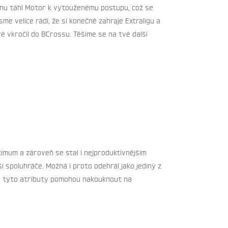
ezónu táhl Motor k vytouženému postupu, což se
e velice rádi, že si konečně zahraje Extraligu a
vé vkročil do BCrossu. Těšíme se na tvé další
imum a zároveň se stal i nejproduktivnějším
 spoluhráče. Možná i proto odehrál jako jediný z
mu tyto atributy pomohou nakouknout na