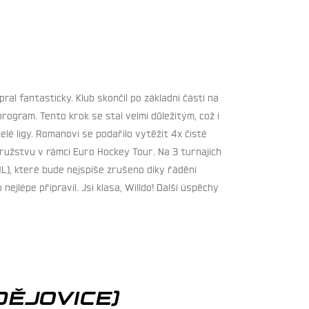
al fantasticky. Klub skončil po základní části na
ogram. Tento krok se stal velmi důležitým, což i
lé ligy. Romanovi se podařilo vytěžit 4x čisté
ružstvu v rámci Euro Hockey Tour. Na 3 turnajích
HL), které bude nejspíše zrušeno díky řádění
ejlépe připravil. Jsi klasa, Willdo! Další úspěchy
ĚJOVICE)