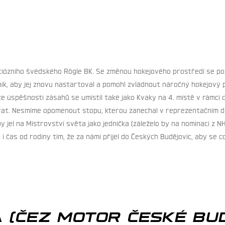
iciózního švédského R
ö
gle BK. Se změnou hokejového prostředí se popr
k, aby jej znovu nastartoval a pomohl zvládnout náročný hokejový pr
e úspěšnosti zásahů se umístil také jako Kvaky na 4. místě v rámci ce
zovat. Nesmíme opomenout stopu, kterou zanechal v reprezentačním d
 jel na Mistrovství světa jako jednička (záleželo by na nominaci z N
čas od rodiny tím, že za námi přijel do Českých Budějovic, aby se co n
 (ČEZ MOTOR ČESKÉ BUD