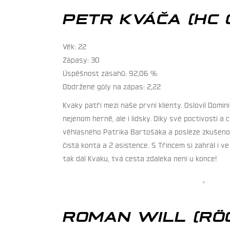
PETR KVÁČA (HC 
Věk: 22
Zápasy: 30
Úspěšnost zásahů: 92,06 %
Obdržené góly na zápas: 2,22
Kvaky patří mezi naše první klienty. Oslovil Dom
nejenom herně, ale i lidsky. Díky své poctivosti a
věhlasného Patrika Bartošáka a posléze zkušenost
čistá konta a 2 asistence. S Třincem si zahrál i 
tak dál Kvaku, tvá cesta zdaleka není u konce!
ROMAN WILL (R
Ö