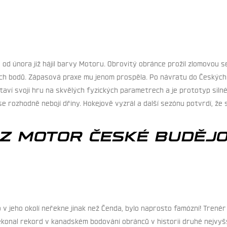
od února již hájil barvy Motoru. Obrovitý obránce prožil zlomovou se
ých bodů. Zápasová praxe mu jenom prospěla. Po návratu do Českých 
 staví svoji hru na skvělých fyzických parametrech a je prototyp sil
 se rozhodně nebojí dřiny. Hokejově vyzrál a další sezónu potvrdí, ž
EZ MOTOR ČESKÉ BUDĚJO
 v jeho okolí neřekne jinak než Čenda, bylo naprosto famózní! Trenér 
řekonal rekord v kanadském bodování obránců v historii druhé nejvy