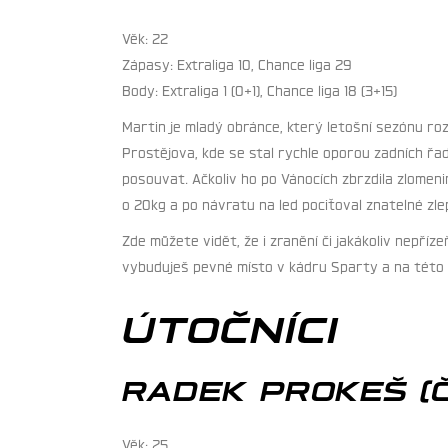
Věk: 22
Zápasy: Extraliga 10, Chance liga 29
Body: Extraliga 1 (0+1), Chance liga 18 (3+15)
Martin je mladý obránce, který letošní sezónu ro
Prostějova, kde se stal rychle oporou zadních řad
posouvat. Ačkoliv ho po Vánocích zbrzdila zlomeni
o 20kg a po návratu na led pociťoval znatelné zlep
Zde můžete vidět, že i zranění či jakákoliv nepř
vybuduješ pevné místo v kádru Sparty a na této
ÚTOČNÍCI
RADEK PROKEŠ (
Věk: 25