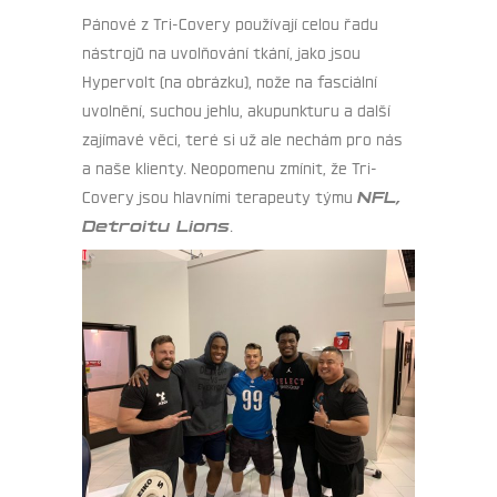
Pánové z Tri-Covery používají celou řadu
nástrojů na uvolňování tkání, jako jsou
Hypervolt (na obrázku), nože na fasciální
uvolnění, suchou jehlu, akupunkturu a další
zajímavé věci, teré si už ale nechám pro nás
a naše klienty. Neopomenu zmínit, že Tri-
Covery jsou hlavními terapeuty týmu
NFL,
Detroitu Lions
.