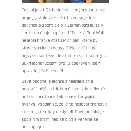
Fotbal je v USA hodně oblíbeným sportem a
hraje jej stále více dětí. U žen se jedná
dokonce o sport číslo 1! Zajímavostí je, že v
centru trénuje například 17ti letá Deni Wolf,
nejlepší hráčka státu Michigan, která by
silově strčila do kapsy 90% hráčů naší
nejvyšší soutěže. Dělat holku split squaty s
30kg jednoručkami pro 10 opakování jsem
opravdu ještě neviděl…
Dave osobně je jedním z nejmilejších a
nejvstřícnějších lidí, které jsem kdy v životě
potkal. I proto má tak skvěle fungující
byznys! Vsadím se, že je to nejlepší trenér, o
kterém jste nikdy neslyšeli. Dave neholduje
sociálním sítím, nepíše blog a veřejně se
nepropaguje,