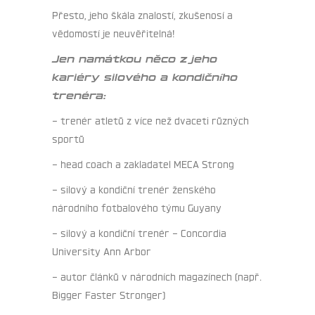
Přesto, jeho škála znalostí, zkušenosí a
vědomostí je neuvěřitelná!
Jen namátkou něco z jeho
kariéry silového a kondičního
trenéra:
– trenér atletů z více než dvaceti různých
sportů
– head coach a zakladatel MECA Strong
– silový a kondiční trenér ženského
národního fotbalového týmu Guyany
– silový a kondiční trenér – Concordia
University Ann Arbor
– autor článků v národních magazínech (např.
Bigger Faster Stronger)