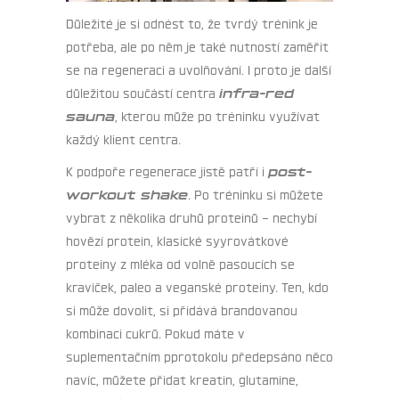
Důležité je si odnést to, že tvrdý trénink je
potřeba, ale po něm je také nutností zaměřit
se na regeneraci a uvolňování. I proto je další
důležitou součástí centra
infra-red
sauna
, kterou může po tréninku využívat
každý klient centra.
K podpoře regenerace jistě patří i
post-
workout shake
. Po tréninku si můžete
vybrat z několika druhů proteinů – nechybí
hovězí protein, klasické syyrovátkové
proteiny z mléka od volně pasoucích se
kraviček, paleo a veganské proteiny. Ten, kdo
si může dovolit, si přidává brandovanou
kombinaci cukrů. Pokud máte v
suplementačním pprotokolu předepsáno něco
navíc, můžete přidat kreatin, glutamine,