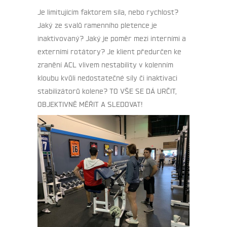
Je limitujícím faktorem síla, nebo rychlost?
Jaký ze svalů ramenního pletence je
inaktivovaný? Jaký je poměr mezi interními a
externími rotátory? Je klient předurčen ke
zranění ACL vlivem nestability v kolenním
kloubu kvůli nedostatečné síly či inaktivaci
stabilizátorů kolene? TO VŠE SE DÁ URČIT,
OBJEKTIVNĚ MĚŘIT A SLEDOVAT!