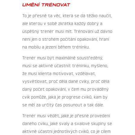
UMĚNÍ TRÉNOVAT
To je přesně ta věc, která se dá těžko naučit,
ale kterou v sobě zkrátka každý dobrý a
úspěšný trenér musí mít. Trénování už dávno
není jen o strohém počítání opakování, hraní
na mobilu a jezení během tréninku.
Trenér musí být maximálně soustředěný,
musí se aktivně účastnit tréninku, myšleno,
že musí klienta motivovat, vzdělávat,
vysvětlovat, proč dělá dané cviky, proč dělá
daný počet opakování, v čem mu prováděný
cvik pomůže, jaká je progrese cviků, kam by
se měl za určitý čas posunout a tak dále.
Trenér musí vědět, jaké je přesné provedení
daného cviku, jaké svaly a svalové skupiny se
aktivně účastní jednotlivých cviků, co je cílem