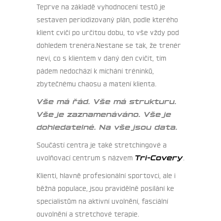
Teprve na základě vyhodnocení testů je
sestaven periodizovaný plán, podle kterého
klient cvičí po určitou dobu, to vše vždy pod
dohledem trenéra.Nestane se tak, že trenér
neví, co s klientem v daný den cvičit, tím
pádem nedochází k míchání tréninků,
zbytečnému chaosu a matení klienta.
Vše má řád. Vše má strukturu.
Vše je zaznamenáváno. Vše je
dohledatelné. Na vše jsou data.
Součástí centra je také stretchingové a
uvolňovací centrum s názvem
Tri-Covery
.
Klienti, hlavně profesionální sportovci, ale i
běžná populace, jsou pravidělně posílání ke
specialistům na aktivní uvolnění, fasciální
ouvolnění a stretchové terapie.