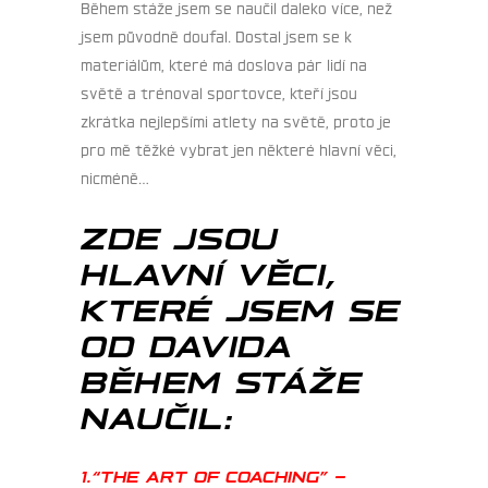
Během stáže jsem se naučil daleko více, než
jsem původně doufal. Dostal jsem se k
materiálům, které má doslova pár lidí na
světě a trénoval sportovce, kteří jsou
zkrátka nejlepšími atlety na světě, proto je
pro mě těžké vybrat jen některé hlavní věci,
nicméně…
ZDE JSOU
HLAVNÍ VĚCI,
KTERÉ JSEM SE
OD DAVIDA
BĚHEM STÁŽE
NAUČIL:
1.“THE ART OF COACHING” –