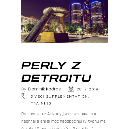
PERLY Z
DETROITU
By:
Dominik Kodras
28. 7. 2019
,
,
3 VĚCI
SUPPLEMENTATION
TRAINING
Po návrtau z Arizony jsem se doma moc
neohřál a ani si moc neodpočinul (v týdnu mě
čekalo 40 hodin tréninků a 2 svatby…).