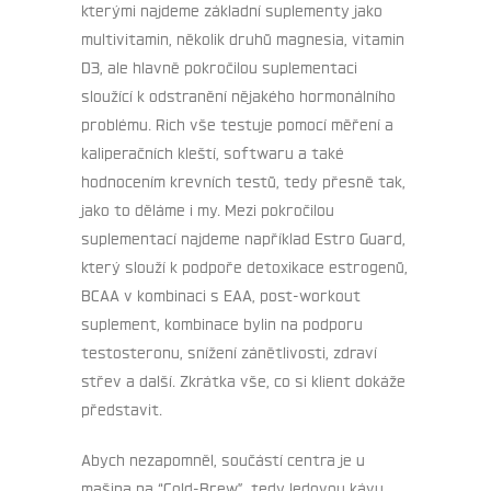
kterými najdeme základní suplementy jako
multivitamin, několik druhů magnesia, vitamin
D3, ale hlavně pokročilou suplementaci
sloužící k odstranění nějakého hormonálního
problému. Rich vše testuje pomocí měření a
kaliperačních kleští, softwaru a také
hodnocením krevních testů, tedy přesně tak,
jako to děláme i my. Mezi pokročilou
suplementací najdeme například Estro Guard,
který slouží k podpoře detoxikace estrogenů,
BCAA v kombinaci s EAA, post-workout
suplement, kombinace bylin na podporu
testosteronu, snížení zánětlivosti, zdraví
střev a další. Zkrátka vše, co si klient dokáže
představit.
Abych nezapomněl, součástí centra je u
mašina na “Cold-Brew”, tedy ledovou kávu,