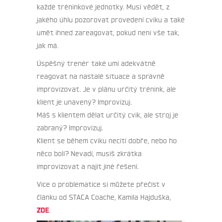
každé tréninkové jednotky. Musí vědět, z
jakého úhlu pozorovat provedení cviku a také
umět ihned zareagovat, pokud není vše tak,
jak má.
Úspěšný trenér také umí adekvátně
reagovat na nastalé situace a správně
improvizovat. Je v plánu určitý trénink, ale
klient je unavený? Improvizuj.
Máš s klientem dělat určitý cvik, ale stroj je
zabraný? Improvizuj.
Klient se během cviku necítí dobře, nebo ho
něco bolí? Nevadí, musíš zkrátka
improvizovat a najít jiné řešení.
Více o problematice si můžete přečíst v
článku od STACA Coache, Kamila Hajduška,
ZDE
.