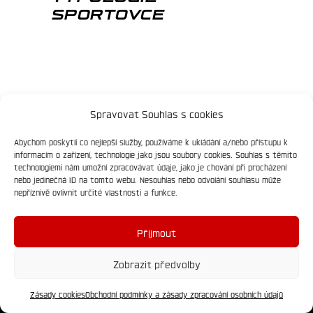
SPORTOVCE
Spravovat Souhlas s cookies
Abychom poskytli co nejlepší služby, používáme k ukládání a/nebo přístupu k
informacím o zařízení, technologie jako jsou soubory cookies. Souhlas s těmito
technologiemi nám umožní zpracovávat údaje, jako je chování při procházení
nebo jedinečná ID na tomto webu. Nesouhlas nebo odvolání souhlasu může
nepříznivě ovlivnit určité vlastnosti a funkce.
Příjmout
Zobrazit předvolby
STACA je zkratka pro Strength Training
Academy, jejíž název se dá do češtiny přeložit
Zásady cookies
Obchodní podmínky a zásady zpracování osobních údajů
jako “akademie silového tréninku”. STACA je