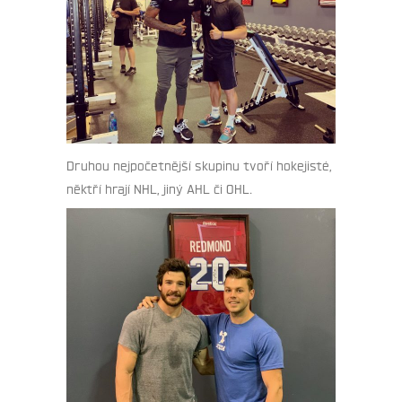
Druhou nejpočetnější skupinu tvoří hokejisté,
něktří hrají NHL, jiný AHL či OHL.