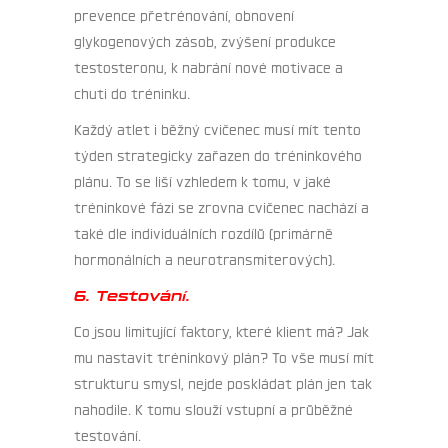
prevence přetrénování, obnovení
glykogenových zásob, zvýšení produkce
testosteronu, k nabrání nové motivace a
chuti do tréninku.
Každý atlet i běžný cvičenec musí mít tento
týden strategicky zařazen do tréninkového
plánu. To se liší vzhledem k tomu, v jaké
tréninkové fázi se zrovna cvičenec nachází a
také dle individuálních rozdílů (primárně
hormonálních a neurotransmiterových).
6. Testování.
Co jsou limitující faktory, které klient má? Jak
mu nastavit tréninkový plán? To vše musí mít
strukturu smysl, nejde poskládat plán jen tak
nahodile. K tomu slouží vstupní a průběžné
testování.