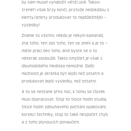
by sám musel vynaložit větší úsilí. Takoví
trenéři však brzy končí, protože nedokážou s
kienty/atlety produkovat to nejdůležitější –
výsledky!
Známe to všichni, někdo je někým kamarád,
zná toho, ten zas toho, ten se zmíní a je to –
máte práci bez toho, aniž byste se o to
nikterak zasloužili. Takto smýšlet je však z
dlouhodobého hlediska nemožné. Další
možností je zkrátka být lepší než ostatní a
produkovat lepší výsledky, než ostatní.
A to se nestane přes noc, k tomu se člověk
musí dopracovat. Stojí to tisíce hodin studia,
tisíce hodin zdlouhavého počítání opakování,
korekcí techniky, stojí to také nespočet chyb
a z toho plynoucích ponaučení.