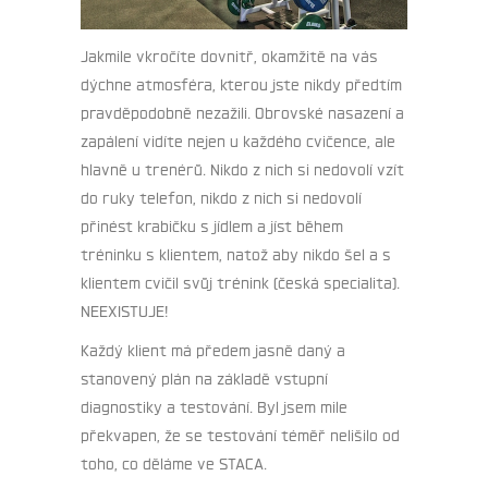
Jakmile vkročíte dovnitř, okamžitě na vás
dýchne atmosféra, kterou jste nikdy předtím
pravděpodobně nezažili. Obrovské nasazení a
zapálení vidíte nejen u každého cvičence, ale
hlavně u trenérů. Nikdo z nich si nedovolí vzít
do ruky telefon, nikdo z nich si nedovolí
přinést krabičku s jídlem a jíst během
tréninku s klientem, natož aby nikdo šel a s
klientem cvičil svůj trénink (česká specialita).
NEEXISTUJE!
Každý klient má předem jasně daný a
stanovený plán na základě vstupní
diagnostiky a testování. Byl jsem mile
překvapen, že se testování téměř nelišilo od
toho, co děláme ve STACA.