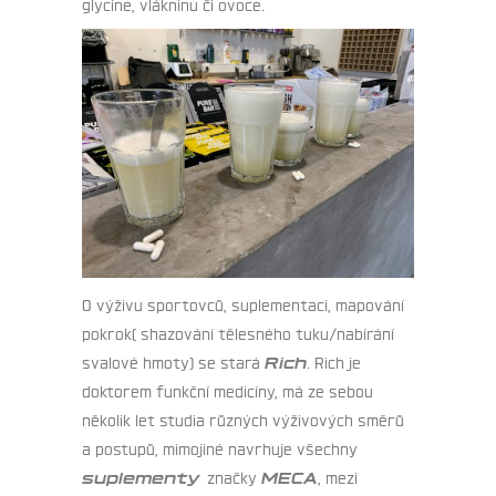
glycine, vlákninu či ovoce.
O výživu sportovců, suplementaci, mapování
pokrok( shazování tělesného tuku/nabírání
svalové hmoty) se stará
Rich
. Rich je
doktorem funkční medicíny, má ze sebou
několik let studia různých výživových směrů
a postupů, mimojiné navrhuje všechny
suplementy
značky
MECA
, mezi