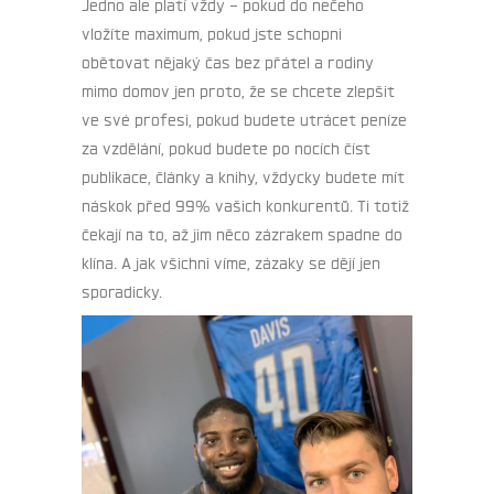
Jedno ale platí vždy – pokud do nečeho
vložíte maximum, pokud jste schopni
obětovat nějaký čas bez přátel a rodiny
mimo domov jen proto, že se chcete zlepšit
ve své profesi, pokud budete utrácet peníze
za vzdělání, pokud budete po nocích číst
publikace, články a knihy, vždycky budete mít
náskok před 99% vašich konkurentů. Ti totiž
čekají na to, až jim něco zázrakem spadne do
klína. A jak všichni víme, zázaky se dějí jen
sporadicky.