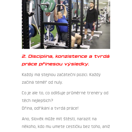
2. Disciplína, konzistence a tvrdá
práce přinesou výsledky.
Každý má stejnou začáteční pozici. Každý
začíná téměř od nuly.
Co je ale to, co odlišuje průměrné trenéry od
těch nejlepších?
Dřina, odříkání a tvrdá práce!
Ano, šlověk může mít štěstí, narazit na
někoho, kdo mu umete cestičku bez toho, aniž