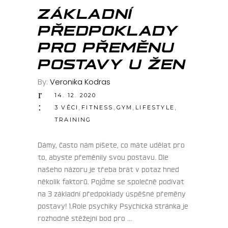
PRO
ZÁKLADNÍ
PŘEDPOKLADY
PRO PŘEMĚNU
POSTAVY U ŽEN
By:
Veronika Kodras
14. 12. 2020
,
,
,
,
3 VĚCI
FITNESS
GYM
LIFESTYLE
TRAINING
Dámy, často nám píšete, co máte udělat pro
to, abyste přeměnily svou postavu. Dle
našeho názoru je třeba brát v potaz hned
několik faktorů. Pojďme se společně podívat
na 3 základní předpoklady úspěšné přeměny
postavy! 1.Role psychiky Psychická stránka je
rozhodně stěžejní bod pro