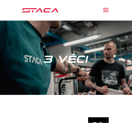
3 VĚCI
14