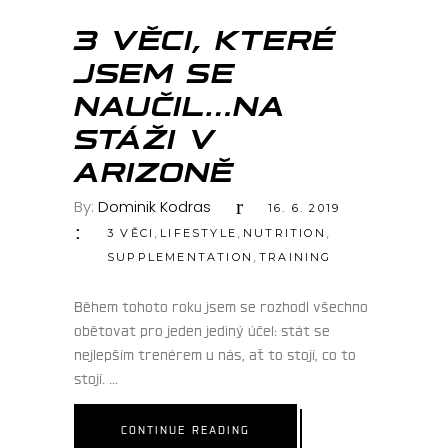
ČVN
3 VĚCI, KTERÉ
JSEM SE
NAUČIL…NA
STÁŽI V
ARIZONĚ
By:
Dominik Kodras
16. 6. 2019
,
,
,
3 VĚCI
LIFESTYLE
NUTRITION
,
SUPPLEMENTATION
TRAINING
Během tohoto roku jsem se rozhodl všechno
obětovat pro jeden jediný účel: stát se
nejlepším trenérem u nás, ať to stojí, co to
stojí.
CONTINUE READING