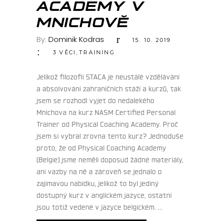
ACADEMY V
MNICHOVĚ
By:
Dominik Kodras
15. 10. 2019
,
3 VĚCI
TRAINING
Jelikož filozofií STACA je neustálé vzdělávání
a absolvování zahraničních stáží a kurzů, tak
jsem se rozhodl vyjet do nedalekého
Mnichova na kurz NASM Certified Personal
Trainer od Physical Coaching Academy.
Proč
jsem si vybral zrovna tento kurz? Jednoduše
proto, že od Physical Coaching Academy
(Belgie) jsme neměli doposud žádné materiály,
ani vazby na ně a zároveň se jednalo o
zajímavou nabídku, jelikož to byl jediný
dostupný kurz v anglickém jazyce, ostatní
jsou totiž vedené v jazyce belgickém.