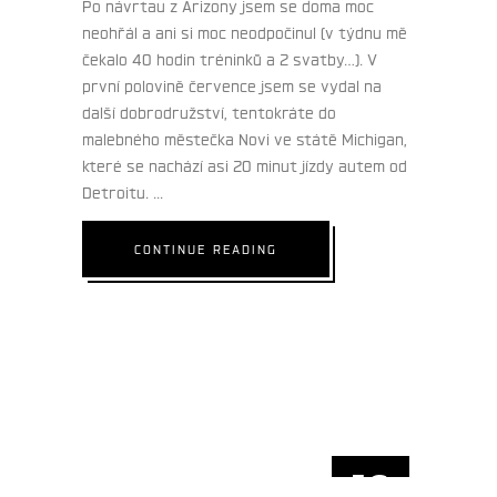
Po návrtau z Arizony jsem se doma moc
neohřál a ani si moc neodpočinul (v týdnu mě
čekalo 40 hodin tréninků a 2 svatby…). V
první polovině července jsem se vydal na
další dobrodružství, tentokráte do
malebného městečka Novi ve státě Michigan,
které se nachází asi 20 minut jízdy autem od
Detroitu.
CONTINUE READING
16