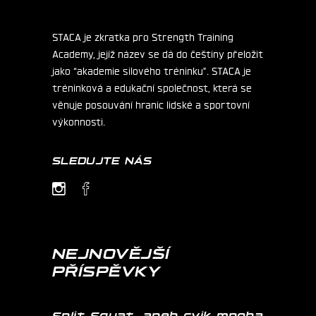
STACA je zkratka pro Strength Training
Academy, jejíž název se dá do češtiny přeložit
jako “akademie silového tréninku”. STACA je
tréninková a edukační společnost, která se
věnuje posouvání hranic lidské a sportovní
výkonnosti.
SLEDUJTE NÁS
NEJNOVĚJŠÍ
PŘÍSPĚVKY
Split Squat, aneb cvik mnoha