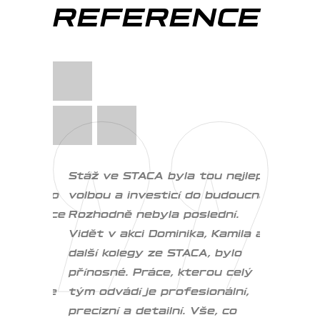
REFERENCE
í a
Stáž ve STACA byla tou nejlepší
Letos js
chybělo
volbou a investicí do budoucna.
opět stá
 Nejvíce
Rozhodně nebyla poslední.
institutu
ění
Vidět v akci Dominika, Kamila a
trénink a
ázka
další kolegy ze STACA, bylo
u sporto
i s
přínosné. Práce, kterou celý
běžné po
uješ se
tým odvádí je profesionální,
stáže jsm
ak se
precizní a detailní. Vše, co
probírali