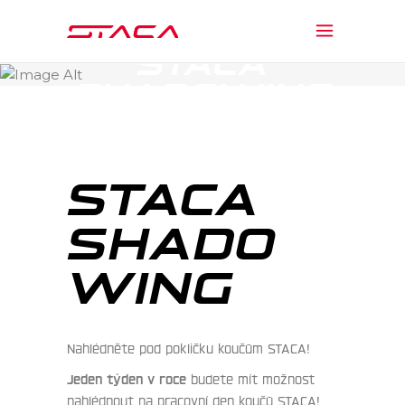
STACA
SHADOWING
STACA
SHADO
WING
Nahlédněte pod pokličku koučům STACA!
Jeden týden v roce
budete mít možnost
nahlédnout na pracovní den koučů STACA!