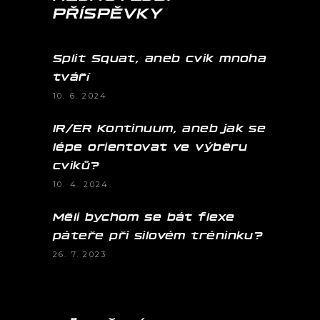
PŘÍSPĚVKY
Split Squat, aneb cvik mnoha
tváří
10. 6. 2024
IR/ER Kontinuum, aneb jak se
lépe orientovat ve výběru
cviků?
10. 4. 2024
Měli bychom se bát flexe
páteře při silovém tréninku?
26. 7. 2023