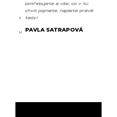
že jsi
potřebujete a vše, co v tu
věci s ná
ní
chvíli pojmete, najdete právě
praxi. Ch
k nám a
tady!
poděkova
nás poso
PAVLA SATRAPOVÁ
 jednou
vědomost
silového
možnost 
na našic
GYMu.
ONDRA
SMAHA