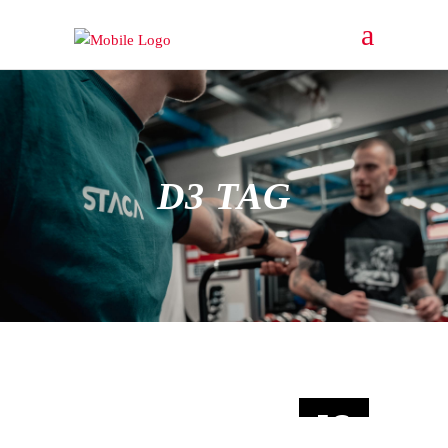
D3 TAG
16