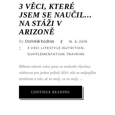
ČVN
3 VĚCI, KTERÉ
JSEM SE NAUČIL…
NA STÁŽI V
ARIZONĚ
By:
Dominik Kodras
16. 6. 2019
,
,
,
3 VĚCI
LIFESTYLE
NUTRITION
,
SUPPLEMENTATION
TRAINING
Během tohoto roku jsem se rozhodl všechno
obětovat pro jeden jediný účel: stát se nejlepším
trenérem u nás, ať to stojí, co to stojí.
CONTINUE READING