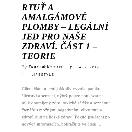
ÚNO
RTUŤ A
AMALGÁMOVÉ
PLOMBY – LEGÁLNÍ
JED PRO NAŠE
ZDRAVÍ. ČÁST 1 –
TEORIE
By:
Dominik Kodras
4. 2. 2019
LIFESTYLE
Cílem článku není jakkoliv vyvolat paniku,
šílenství a senzaci, nýbrž pouze poukázat na
tolik opomíjený zdroj toxické zátěže a seznámit
čtenáře s možnými negativními vlivy rtuti a
zdrojů rtuti na lidské zdraví. Pokud jste lačni po
nových informacích, pokračujte ve čtení!