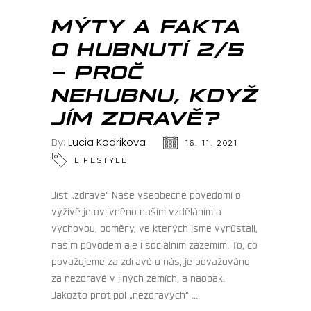
MÝTY A FAKTA
O HUBNUTÍ 2/5
– PROČ
NEHUBNU, KDYŽ
JÍM ZDRAVĚ?
By:
Lucia Kodrikova
16. 11. 2021
LIFESTYLE
Jíst „zdravě“ Naše všeobecné povědomí o
výživě je ovlivněno naším vzděláním a
výchovou, poměry, ve kterých jsme vyrůstali,
našim původem ale i sociálním zázemím. To, co
považujeme za zdravé u nás, je považováno
za nezdravé v jiných zemích, a naopak.
Jakožto protipól „nezdravých“