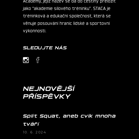
Academy, jejíž název se dá do češtiny přeložit
jako “akademie silového tréninku”. STACA je
tréninková a edukační společnost, která se
věnuje posouvání hranic lidské a sportovní
výkonnosti.
SLEDUJTE NÁS
NEJNOVĚJŠÍ
PŘÍSPĚVKY
Split Squat, aneb cvik mnoha
tváří
10. 6. 2024