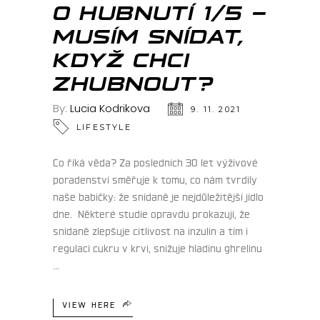
O HUBNUTÍ 1/5 –
MUSÍM SNÍDAT,
KDYŽ CHCI
ZHUBNOUT?
By:
Lucia Kodrikova
9. 11. 2021
LIFESTYLE
Co říká věda? Za posledních 30 let výživové
poradenství směřuje k tomu, co nám tvrdily
naše babičky: že snídaně je nejdůležitější jídlo
dne. Některé studie opravdu prokazují, že
snídaně zlepšuje citlivost na inzulin a tím i
regulaci cukru v krvi, snižuje hladinu ghrelinu
VIEW HERE