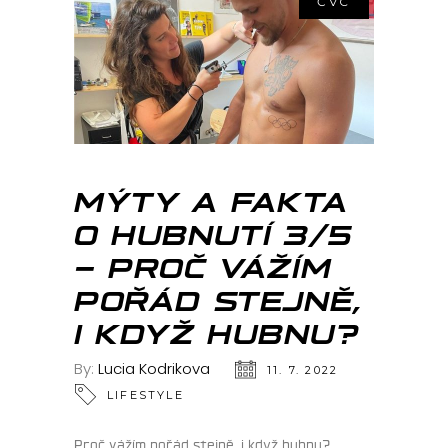
ČVC
MÝTY A FAKTA
O HUBNUTÍ 3/5
– PROČ VÁŽÍM
POŘÁD STEJNĚ,
I KDYŽ HUBNU?
By:
Lucia Kodrikova
11. 7. 2022
LIFESTYLE
Proč vážím pořád stejně, i když hubnu?