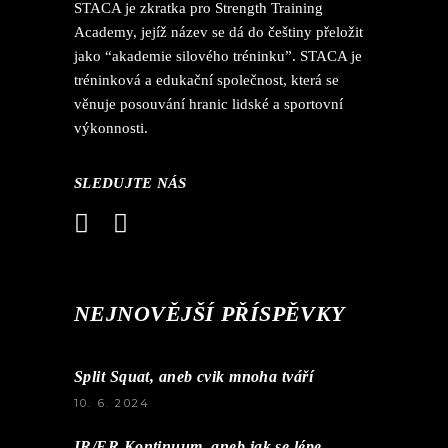
STACA je zkratka pro Strength Training
Academy, jejíž název se dá do češtiny přeložit
jako “akademie silového tréninku”. STACA je
tréninková a edukační společnost, která se
věnuje posouvání hranic lidské a sportovní
výkonnosti.
SLEDUJTE NÁS
NEJNOVĚJŠÍ PŘÍSPĚVKY
Split Squat, aneb cvik mnoha tváří
10. 6. 2024
IR/ER Kontinuum, aneb jak se lépe