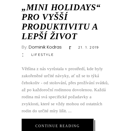
LED
„MINI HOLIDAYS“
PRO VYŠŠÍ
PRODUKTIVITU A
LEPŠÍ ŽIVOT
By:
Dominik Kodras
21. 1. 2019
LIFESTYLE
Většina z nás vyrůstala v prostředí, kde byly
zakořeněné určité návyky, ať už se to týká
čehokoliv - od stolování, přes prožívání svátků,
až po každoroční rodinnou dovolenou. Každá
rodina má svá specifické požadavky a
zvyklosti, které se vždy mohou od ostatních
rodin do určité míry lišit.
CONTINUE READING