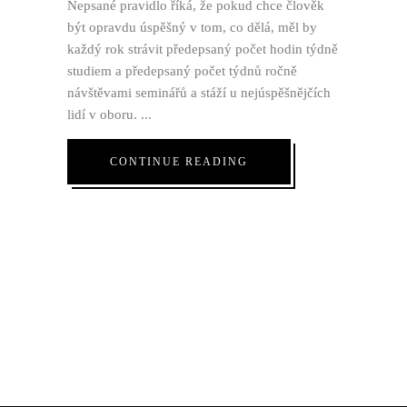
Nepsané pravidlo říká, že pokud chce člověk
být opravdu úspěšný v tom, co dělá, měl by
každý rok strávit předepsaný počet hodin týdně
studiem a předepsaný počet týdnů ročně
návštěvami seminářů a stáží u nejúspěšnějčích
lidí v oboru.
CONTINUE READING