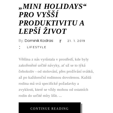
LED
„MINI HOLIDAYS“
PRO VYŠŠÍ
PRODUKTIVITU A
LEPŠÍ ŽIVOT
By:
Dominik Kodras
21. 1. 2019
LIFESTYLE
Většina z nás vyrůstala v prostředí, kde byly
zakořeněné určité návyky, ať už se to týká
čehokoliv - od stolování, přes prožívání svátků,
až po každoroční rodinnou dovolenou. Každá
rodina má svá specifické požadavky a
zvyklosti, které se vždy mohou od ostatních
rodin do určité míry lišit.
CONTINUE READING